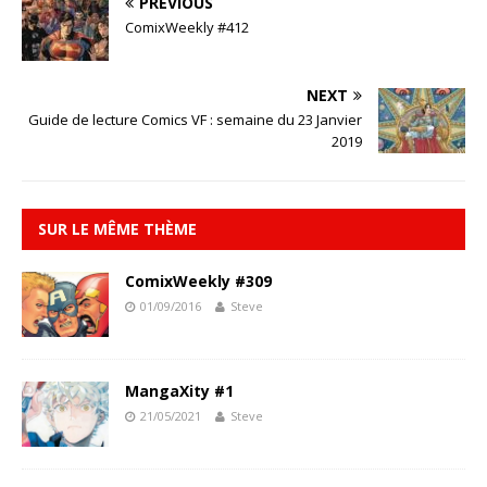
PREVIOUS
ComixWeekly #412
NEXT
Guide de lecture Comics VF : semaine du 23 Janvier
2019
SUR LE MÊME THÈME
ComixWeekly #309
01/09/2016
Steve
MangaXity #1
21/05/2021
Steve