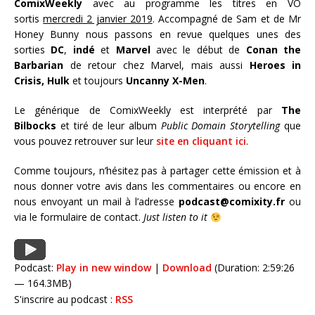
ComixWeekly
avec au programme les titres en VO
sortis
mercredi 2 janvier 2019
. Accompagné de Sam et de Mr
Honey Bunny nous passons en revue quelques unes des
sorties
DC
,
indé
et
Marvel
avec le début de
Conan the
Barbarian
de retour chez Marvel, mais aussi
Heroes in
Crisis,
Hulk
et toujours
Uncanny X-Men
.
Le générique de ComixWeekly est interprété par
The
Bilbocks
et tiré de leur album
Public Domain Storytelling
que
vous pouvez retrouver sur leur
site en cliquant ici
.
Comme toujours, n’hésitez pas à partager cette émission et à
nous donner votre avis dans les commentaires ou encore en
nous envoyant un mail à l’adresse
podcast@comixity.fr
ou
via le formulaire de contact.
Just listen to it
Podcast:
Play in new window
|
Download
(Duration: 2:59:26
— 164.3MB)
S'inscrire au podcast :
RSS