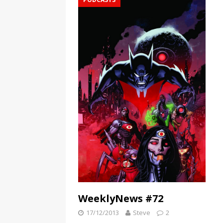
WeeklyNews #72
17/12/2013
Steve
2