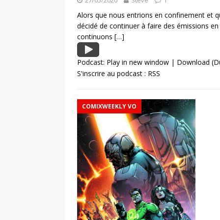
27/05/2020
Steve
1
Alors que nous entrions en confinement et 
décidé de continuer à faire des émissions en
continuons
[…]
Podcast:
Play in new window
|
Download
(D
S'inscrire au podcast :
RSS
COMIXWEEKLY VO