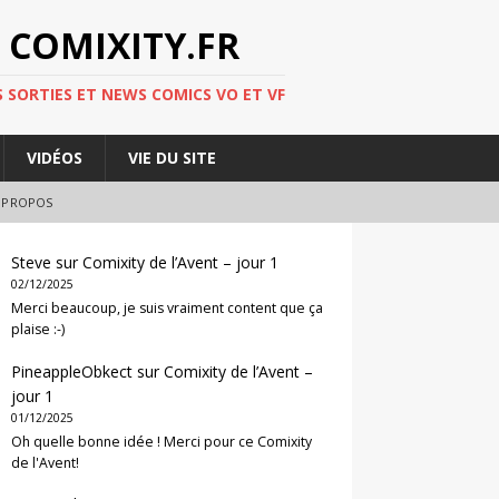
 COMIXITY.FR
 SORTIES ET NEWS COMICS VO ET VF
VIDÉOS
VIE DU SITE
 PROPOS
Steve
sur
Comixity de l’Avent – jour 1
02/12/2025
Merci beaucoup, je suis vraiment content que ça
plaise :-)
PineappleObkect
sur
Comixity de l’Avent –
jour 1
01/12/2025
Oh quelle bonne idée ! Merci pour ce Comixity
de l'Avent!