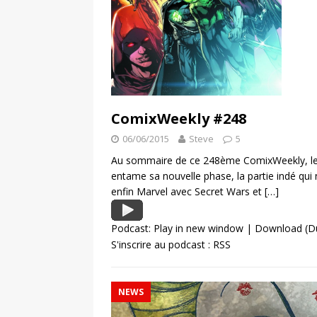
ComixWeekly #248
06/06/2015
Steve
5
Au sommaire de ce 248ème ComixWeekly, les
entame sa nouvelle phase, la partie indé qui 
enfin Marvel avec Secret Wars et
[…]
Podcast:
Play in new window
|
Download
(D
S'inscrire au podcast :
RSS
NEWS