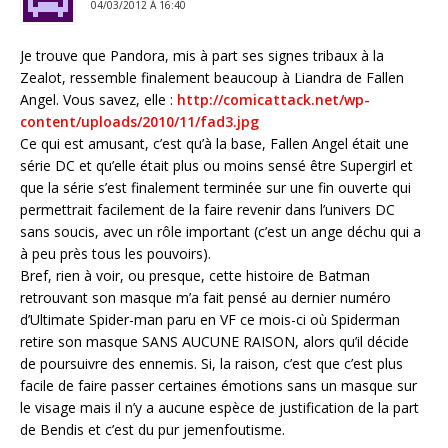
04/03/2012 Á 16:40
Je trouve que Pandora, mis à part ses signes tribaux à la
Zealot, ressemble finalement beaucoup à Liandra de Fallen
Angel. Vous savez, elle :
http://comicattack.net/wp-
content/uploads/2010/11/fad3.jpg
Ce qui est amusant, c’est qu’à la base, Fallen Angel était une
série DC et qu’elle était plus ou moins sensé être Supergirl et
que la série s’est finalement terminée sur une fin ouverte qui
permettrait facilement de la faire revenir dans l’univers DC
sans soucis, avec un rôle important (c’est un ange déchu qui a
à peu près tous les pouvoirs).
Bref, rien à voir, ou presque, cette histoire de Batman
retrouvant son masque m’a fait pensé au dernier numéro
d’Ultimate Spider-man paru en VF ce mois-ci où Spiderman
retire son masque SANS AUCUNE RAISON, alors qu’il décide
de poursuivre des ennemis. Si, la raison, c’est que c’est plus
facile de faire passer certaines émotions sans un masque sur
le visage mais il n’y a aucune espèce de justification de la part
de Bendis et c’est du pur jemenfoutisme.