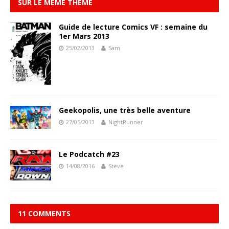
SUR LE MÊME THÈME
Guide de lecture Comics VF : semaine du
1er Mars 2013
25/02/2013
Sam
Geekopolis, une très belle aventure
27/05/2013
NightRunner
Le Podcatch #23
14/08/2016
Steve
11 COMMENTS