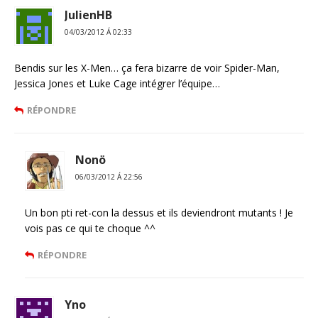
JulienHB
04/03/2012 Á 02:33
Bendis sur les X-Men… ça fera bizarre de voir Spider-Man,
Jessica Jones et Luke Cage intégrer l’équipe…
RÉPONDRE
Nonö
06/03/2012 Á 22:56
Un bon pti ret-con la dessus et ils deviendront mutants ! Je
vois pas ce qui te choque ^^
RÉPONDRE
Yno