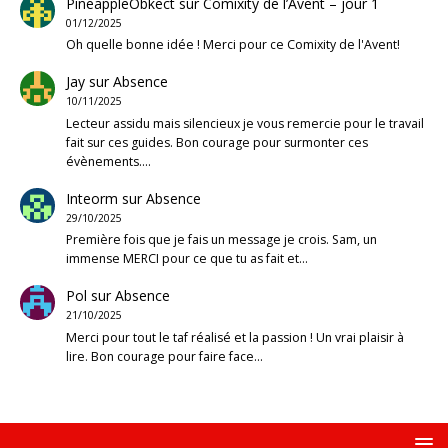
PineappleObkect
sur
Comixity de l’Avent – jour 1
01/12/2025
Oh quelle bonne idée ! Merci pour ce Comixity de l'Avent!
Jay
sur
Absence
10/11/2025
Lecteur assidu mais silencieux je vous remercie pour le travail
fait sur ces guides. Bon courage pour surmonter ces
évènements.…
Inteorm
sur
Absence
29/10/2025
Première fois que je fais un message je crois. Sam, un
immense MERCI pour ce que tu as fait et…
Pol
sur
Absence
21/10/2025
Merci pour tout le taf réalisé et la passion ! Un vrai plaisir à
lire. Bon courage pour faire face…