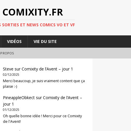
 COMIXITY.FR
 SORTIES ET NEWS COMICS VO ET VF
VIDÉOS
VIE DU SITE
 PROPOS
Steve
sur
Comixity de l’Avent – jour 1
02/12/2025
Merci beaucoup, je suis vraiment content que ça
plaise :-)
PineappleObkect
sur
Comixity de l’Avent –
jour 1
01/12/2025
Oh quelle bonne idée ! Merci pour ce Comixity
de l'Avent!