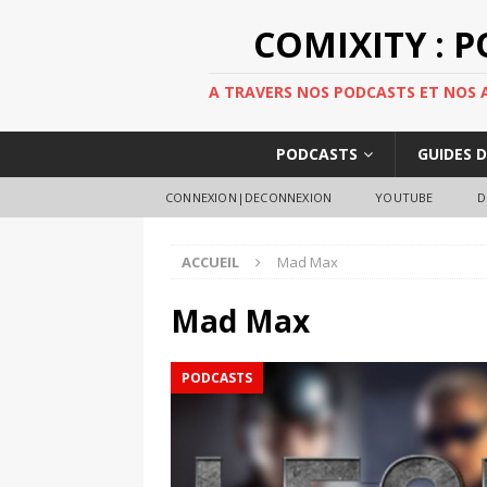
COMIXITY : 
A TRAVERS NOS PODCASTS ET NOS AR
PODCASTS
GUIDES 
CONNEXION|DECONNEXION
YOUTUBE
D
ACCUEIL
Mad Max
Mad Max
PODCASTS