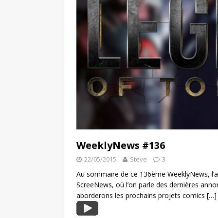
WeeklyNews #136
22/05/2015
Steve
3
Au sommaire de ce 136ème WeeklyNews, l’ac
ScreeNews, où l’on parle des dernières annon
aborderons les prochains projets comics
[…]