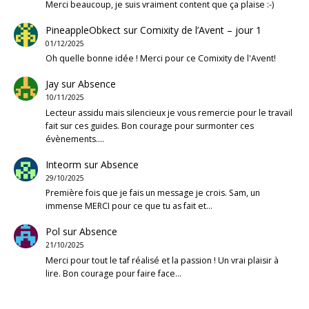
Merci beaucoup, je suis vraiment content que ça plaise :-)
PineappleObkect
sur
Comixity de l’Avent – jour 1
01/12/2025
Oh quelle bonne idée ! Merci pour ce Comixity de l'Avent!
Jay
sur
Absence
10/11/2025
Lecteur assidu mais silencieux je vous remercie pour le travail
fait sur ces guides. Bon courage pour surmonter ces
évènements.…
Inteorm
sur
Absence
29/10/2025
Première fois que je fais un message je crois. Sam, un
immense MERCI pour ce que tu as fait et…
Pol
sur
Absence
21/10/2025
Merci pour tout le taf réalisé et la passion ! Un vrai plaisir à
lire. Bon courage pour faire face…