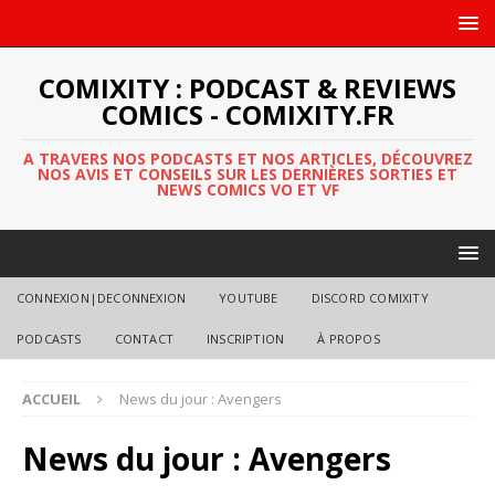
COMIXITY : PODCAST & REVIEWS
COMICS - COMIXITY.FR
A TRAVERS NOS PODCASTS ET NOS ARTICLES, DÉCOUVREZ
NOS AVIS ET CONSEILS SUR LES DERNIÈRES SORTIES ET
NEWS COMICS VO ET VF
CONNEXION|DECONNEXION
YOUTUBE
DISCORD COMIXITY
PODCASTS
CONTACT
INSCRIPTION
À PROPOS
ACCUEIL
News du jour : Avengers
News du jour : Avengers