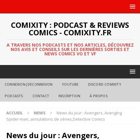
COMIXITY : PODCAST & REVIEWS
COMICS - COMIXITY.FR
A TRAVERS NOS PODCASTS ET NOS ARTICLES, DÉCOUVREZ
NOS AVIS ET CONSEILS SUR LES DERNIÈRES SORTIES ET
NEWS COMICS VO ET VF
CONNEXION|DECONNEXION
YOUTUBE
DISCORD COMIXITY
PODCASTS
CONTACT
INSCRIPTION
À PROPOS
ACCUEIL
NEWS
News du jour : Avengers, Avenging
Spider-man, annulations de séries,Detective Comics
News du jour : Avengers,