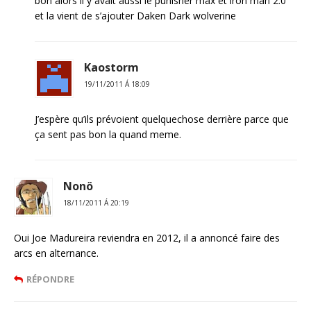
bon alors il y avait aussi le punisher max et iron man 2.0
et la vient de s’ajouter Daken Dark wolverine
Kaostorm
19/11/2011 Á 18:09
J’espère qu’ils prévoient quelquechose derrière parce que
ça sent pas bon la quand meme.
Nonö
18/11/2011 Á 20:19
Oui Joe Madureira reviendra en 2012, il a annoncé faire des
arcs en alternance.
RÉPONDRE