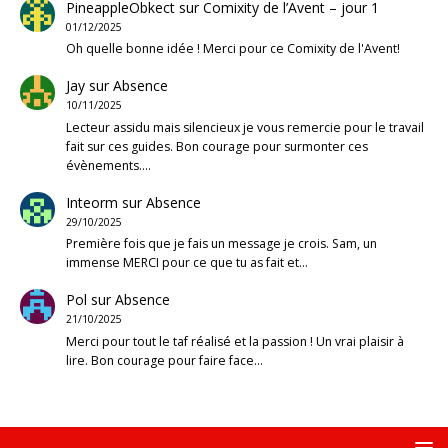
PineappleObkect
sur
Comixity de l’Avent – jour 1
01/12/2025
Oh quelle bonne idée ! Merci pour ce Comixity de l'Avent!
Jay
sur
Absence
10/11/2025
Lecteur assidu mais silencieux je vous remercie pour le travail
fait sur ces guides. Bon courage pour surmonter ces
évènements.…
Inteorm
sur
Absence
29/10/2025
Première fois que je fais un message je crois. Sam, un
immense MERCI pour ce que tu as fait et…
Pol
sur
Absence
21/10/2025
Merci pour tout le taf réalisé et la passion ! Un vrai plaisir à
lire. Bon courage pour faire face…