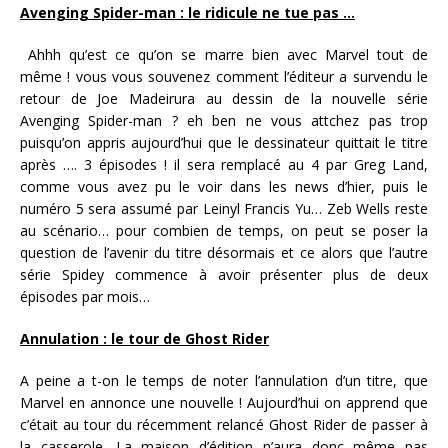
Avenging Spider-man : le ridicule ne tue pas …
Ahhh qu’est ce qu’on se marre bien avec Marvel tout de
même ! vous vous souvenez comment l’éditeur a survendu le
retour de Joe Madeirura au dessin de la nouvelle série
Avenging Spider-man ? eh ben ne vous attchez pas trop
puisqu’on appris aujourd’hui que le dessinateur quittait le titre
après …. 3 épisodes ! il sera remplacé au 4 par Greg Land,
comme vous avez pu le voir dans les news d’hier, puis le
numéro 5 sera assumé par Leinyl Francis Yu… Zeb Wells reste
au scénario… pour combien de temps, on peut se poser la
question de l’avenir du titre désormais et ce alors que l’autre
série Spidey commence à avoir présenter plus de deux
épisodes par mois…
Annulation : le tour de Ghost Rider
A peine a t-on le temps de noter l’annulation d’un titre, que
Marvel en annonce une nouvelle ! Aujourd’hui on apprend que
c’était au tour du récemment relancé Ghost Rider de passer à
la casserole. La maison d’édition n’aura donc même pas