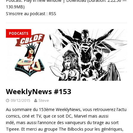
Podcast:
Play in new window
|
Download
(Duration: 2:22:56 —
130.9MB)
S'inscrire au podcast :
RSS
PODCASTS
WeeklyNews #153
09/12/2015
Steve
Au sommaire du 153ème WeeklyNews, vous retrouverez l’actu
comics, ciné et TV, que ce soit DC, Marvel mais aussi
indé, mais aussi l’annonce des vainqueurs du tirage au sort
Tipeee. Et merci au groupe The Bilbocks pour les génériques,