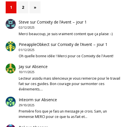
1
2
»
Steve
sur
Comixity de l’Avent – jour 1
02/12/2025
Merci beaucoup, je suis vraiment content que ça plaise :-)
PineappleObkect
sur
Comixity de l’Avent – jour 1
01/12/2025
Oh quelle bonne idée ! Merci pour ce Comixity de l'Avent!
Jay
sur
Absence
10/11/2025
Lecteur assidu mais silencieux je vous remercie pour le travail
fait sur ces guides. Bon courage pour surmonter ces
évènements.…
Inteorm
sur
Absence
29/10/2025
Première fois que je fais un message je crois. Sam, un
immense MERCI pour ce que tu as fait et…