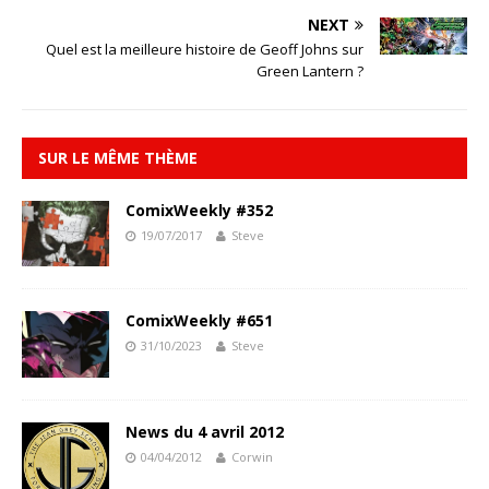
NEXT
Quel est la meilleure histoire de Geoff Johns sur
Green Lantern ?
SUR LE MÊME THÈME
ComixWeekly #352
19/07/2017
Steve
ComixWeekly #651
31/10/2023
Steve
News du 4 avril 2012
04/04/2012
Corwin