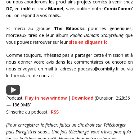
ou nous aborderons les prochains projets comics à venir chez
DC
, en
indé
et chez
Marvel
, sans oublier notre
ComixComm’
où l’on répond à vos mails..
Et merci au groupe
The Bilbocks
pour les génériques,
morceaux tirés de leur album
Public Domain Storytelling
que
vous pouvez retrouver sur leur
site en cliquant ici
.
Comme toujours, n’hésitez pas à partager cette émission et à
nous donner votre avis dans les commentaires ou encore en
nous envoyant un mail à l’adresse podcast@comixity.fr ou via
le formulaire de contact.
Podcast:
Play in new window
|
Download
(Duration: 2:28:36
— 136.0MB)
S'inscrire au podcast :
RSS
(Pour enregistrer le fichier, faites un clic droit sur Télécharger
puis Enregistrer sous… Une fois téléchargé, vous n’avez plus qu’à
lancer le fichier pour qu’il démarre dans votre lecteur de