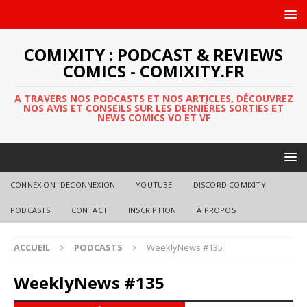
COMIXITY : PODCAST & REVIEWS
COMICS - COMIXITY.FR
A TRAVERS NOS PODCASTS ET NOS ARTICLES, DÉCOUVREZ
NOS AVIS ET CONSEILS SUR LES DERNIÈRES SORTIES ET
NEWS COMICS VO ET VF
CONNEXION|DECONNEXION
YOUTUBE
DISCORD COMIXITY
PODCASTS
CONTACT
INSCRIPTION
À PROPOS
ACCUEIL
PODCASTS
WeeklyNews #135
WeeklyNews #135