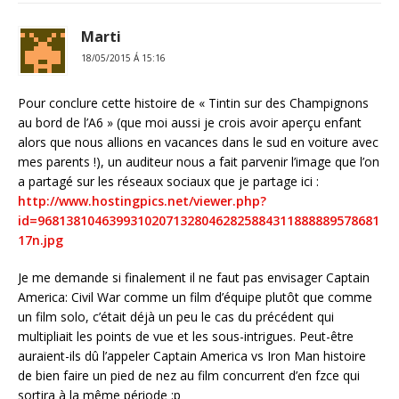
Marti
18/05/2015 Á 15:16
Pour conclure cette histoire de « Tintin sur des Champignons
au bord de l’A6 » (que moi aussi je crois avoir aperçu enfant
alors que nous allions en vacances dans le sud en voiture avec
mes parents !), un auditeur nous a fait parvenir l’image que l’on
a partagé sur les réseaux sociaux que je partage ici :
http://www.hostingpics.net/viewer.php?
id=968138104639931020713280462825884311888889578681
17n.jpg
Je me demande si finalement il ne faut pas envisager Captain
America: Civil War comme un film d’équipe plutôt que comme
un film solo, c’était déjà un peu le cas du précédent qui
multipliait les points de vue et les sous-intrigues. Peut-être
auraient-ils dû l’appeler Captain America vs Iron Man histoire
de bien faire un pied de nez au film concurrent d’en fzce qui
sortira à la même période :p