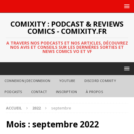
COMIXITY : PODCAST & REVIEWS
COMICS - COMIXITY.FR
A TRAVERS NOS PODCASTS ET NOS ARTICLES, DÉCOUVREZ
NOS AVIS ET CONSEILS SUR LES DERNIÈRES SORTIES ET
NEWS COMICS VO ET VF
CONNEXION|DECONNEXION
YOUTUBE
DISCORD COMIXITY
PODCASTS
CONTACT
INSCRIPTION
À PROPOS
ACCUEIL
2022
septembre
Mois :
septembre 2022