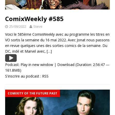
ComixWeekly #585
25/09/2022
Steve
Voici le 585ème ComixWeekly avec au programme les titres en
VO sortis la semaine du 16 mai 2022. Avec Jonat nous passons
en revue quelques unes des sorties comics de la semaine. Du
DC, indé et Marvel avec,
[…]
Podcast:
Play in new window
|
Download
(Duration: 2:56:47 —
161.8MB)
S'inscrire au podcast :
RSS
COMIXITY OF THE FUTURE PAST