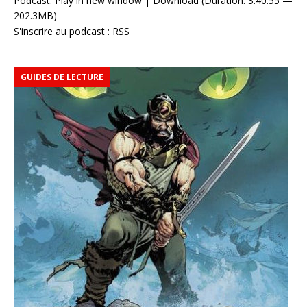
Podcast:
Play in new window
|
Download
(Duration: 3:40:55 —
202.3MB)
S'inscrire au podcast :
RSS
GUIDES DE LECTURE