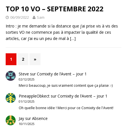
TOP 10 VO – SEPTEMBRE 2022
06/09/2022
Sam
Intro : je me demande si la distance que j’ai prise vis à vis des
sorties VO ne commence pas à impacter la qualité de ces
articles, car j’ai eu un peu de mal à
[…]
1
2
»
Steve
sur
Comixity de l’Avent – jour 1
02/12/2025
Merci beaucoup, je suis vraiment content que ça plaise :-)
PineappleObkect
sur
Comixity de l’Avent – jour 1
01/12/2025
Oh quelle bonne idée ! Merci pour ce Comixity de l'Avent!
Jay
sur
Absence
10/11/2025