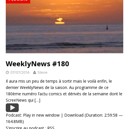
WeeklyNews #180
07/07/2016
Steve
Il aura mis un peu de temps à sortir mais le voilà enfin, le
dernier WeeklyNews de la saison. Au programme de ce
180ème numéro l’actu comics et dérivés de la semaine dont le
ScreeNews qui
[…]
Podcast:
Play in new window
|
Download
(Duration: 2:59:58 —
164.8MB)
S'inscrire au podcast :
RSS