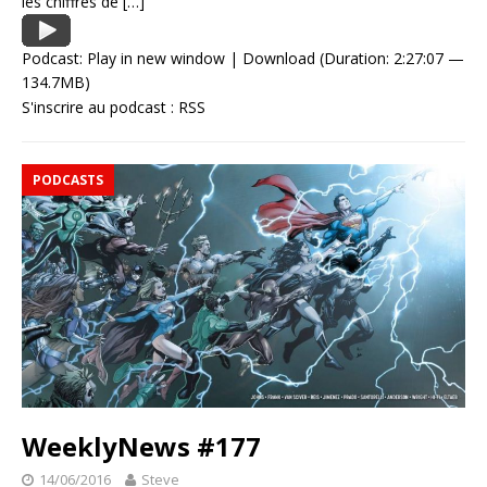
les chiffres de
[…]
Podcast:
Play in new window
|
Download
(Duration: 2:27:07 —
134.7MB)
S'inscrire au podcast :
RSS
PODCASTS
WeeklyNews #177
14/06/2016
Steve