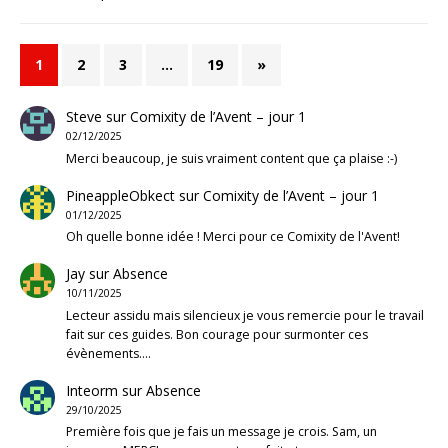
1
2
3
…
19
»
Steve
sur
Comixity de l’Avent – jour 1
02/12/2025
Merci beaucoup, je suis vraiment content que ça plaise :-)
PineappleObkect
sur
Comixity de l’Avent – jour 1
01/12/2025
Oh quelle bonne idée ! Merci pour ce Comixity de l'Avent!
Jay
sur
Absence
10/11/2025
Lecteur assidu mais silencieux je vous remercie pour le travail
fait sur ces guides. Bon courage pour surmonter ces
évènements.…
Inteorm
sur
Absence
29/10/2025
Première fois que je fais un message je crois. Sam, un