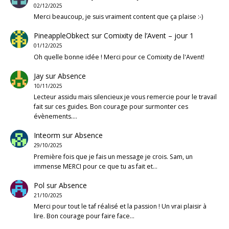
02/12/2025
Merci beaucoup, je suis vraiment content que ça plaise :-)
PineappleObkect
sur
Comixity de l’Avent – jour 1
01/12/2025
Oh quelle bonne idée ! Merci pour ce Comixity de l'Avent!
Jay
sur
Absence
10/11/2025
Lecteur assidu mais silencieux je vous remercie pour le travail
fait sur ces guides. Bon courage pour surmonter ces
évènements.…
Inteorm
sur
Absence
29/10/2025
Première fois que je fais un message je crois. Sam, un
immense MERCI pour ce que tu as fait et…
Pol
sur
Absence
21/10/2025
Merci pour tout le taf réalisé et la passion ! Un vrai plaisir à
lire. Bon courage pour faire face…