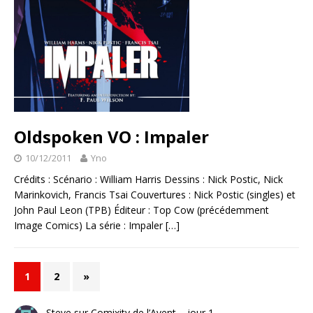
Oldspoken VO : Impaler
10/12/2011
Yno
Crédits : Scénario : William Harris Dessins : Nick Postic, Nick
Marinkovich, Francis Tsai Couvertures : Nick Postic (singles) et
John Paul Leon (TPB) Éditeur : Top Cow (précédemment
Image Comics) La série : Impaler
[…]
1
2
»
Steve
sur
Comixity de l’Avent – jour 1