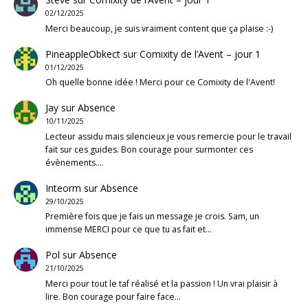
02/12/2025
Merci beaucoup, je suis vraiment content que ça plaise :-)
PineappleObkect
sur
Comixity de l’Avent – jour 1
01/12/2025
Oh quelle bonne idée ! Merci pour ce Comixity de l'Avent!
Jay
sur
Absence
10/11/2025
Lecteur assidu mais silencieux je vous remercie pour le travail
fait sur ces guides. Bon courage pour surmonter ces
évènements.…
Inteorm
sur
Absence
29/10/2025
Première fois que je fais un message je crois. Sam, un
immense MERCI pour ce que tu as fait et…
Pol
sur
Absence
21/10/2025
Merci pour tout le taf réalisé et la passion ! Un vrai plaisir à
lire. Bon courage pour faire face…