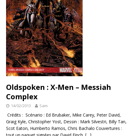
Oldspoken : X-Men – Messiah
Complex
14/02/2013
Sam
Crédits : Scénario : Ed Brubaker, Mike Carey, Peter David,
Graig Kyle, Christopher Yost, Dessin : Mark Silvestri, Billy Tan,
Scot Eaton, Humberto Ramos, Chris Bachalo Couvertures :
tout un paquet signées par David Finch,
[…]