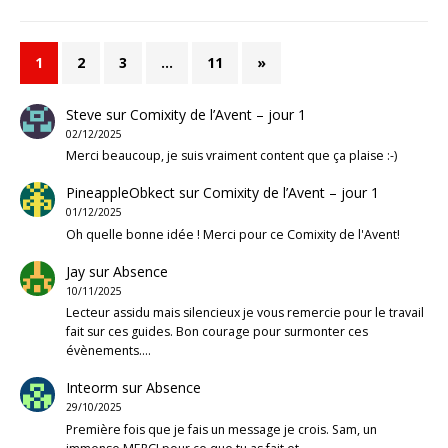
1
2
3
…
11
»
Steve
sur
Comixity de l’Avent – jour 1
02/12/2025
Merci beaucoup, je suis vraiment content que ça plaise :-)
PineappleObkect
sur
Comixity de l’Avent – jour 1
01/12/2025
Oh quelle bonne idée ! Merci pour ce Comixity de l'Avent!
Jay
sur
Absence
10/11/2025
Lecteur assidu mais silencieux je vous remercie pour le travail
fait sur ces guides. Bon courage pour surmonter ces
évènements.…
Inteorm
sur
Absence
29/10/2025
Première fois que je fais un message je crois. Sam, un