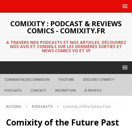
COMIXITY : PODCAST & REVIEWS
COMICS - COMIXITY.FR
A TRAVERS NOS PODCASTS ET NOS ARTICLES, DÉCOUVREZ
NOS AVIS ET CONSEILS SUR LES DERNIÈRES SORTIES ET
NEWS COMICS VO ET VF
CONNEXION|DECONNEXION
YOUTUBE
DISCORD COMIXITY
PODCASTS
CONTACT
INSCRIPTION
À PROPOS
ACCUEIL
PODCASTS
Comixity of the Future Past
Comixity of the Future Past