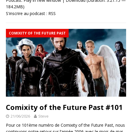
Podcast:
Play in new window
|
Download
(Duration: 3:21:15 —
184.2MB)
S'inscrire au podcast :
RSS
COMIXITY OF THE FUTURE PAST
Comixity of the Future Past #101
21/06/2026
Steve
Pour ce 101ème numéro de Comixity of the Future Past, nous
continuons notre retour sur l’année 2006 avec le mois de mai.