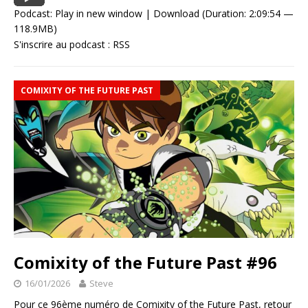
Podcast:
Play in new window
|
Download
(Duration: 2:09:54 —
118.9MB)
S'inscrire au podcast :
RSS
COMIXITY OF THE FUTURE PAST
Comixity of the Future Past #96
16/01/2026
Steve
Pour ce 96ème numéro de Comixity of the Future Past, retour