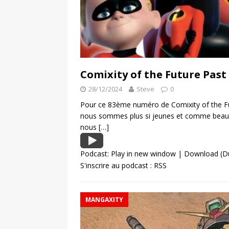
Comixity of the Future Past
28/12/2024
Steve
0
Pour ce 83ème numéro de Comixity of the Fu
nous sommes plus si jeunes et comme beauco
nous
[…]
Podcast:
Play in new window
|
Download
(D
S'inscrire au podcast :
RSS
MANGAXITY