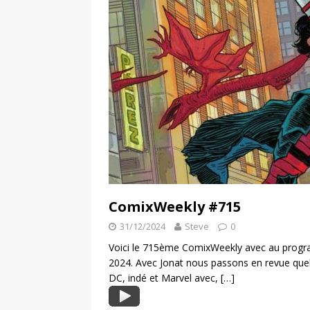
ComixWeekly #715
31/12/2024
Steve
0
Voici le 715ème ComixWeekly avec au progra
2024. Avec Jonat nous passons en revue que
DC, indé et Marvel avec,
[…]