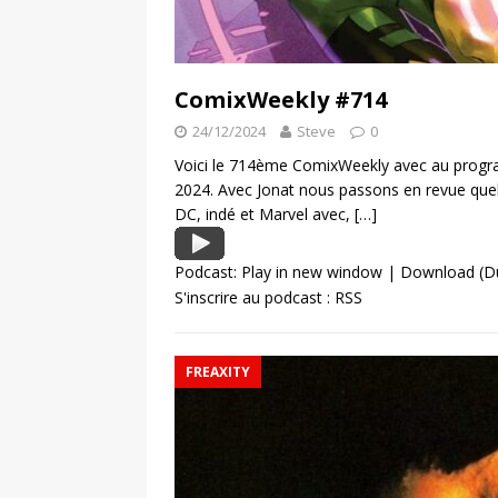
ComixWeekly #714
24/12/2024
Steve
0
Voici le 714ème ComixWeekly avec au progra
2024. Avec Jonat nous passons en revue que
DC, indé et Marvel avec,
[…]
Podcast:
Play in new window
|
Download
(D
S'inscrire au podcast :
RSS
FREAXITY