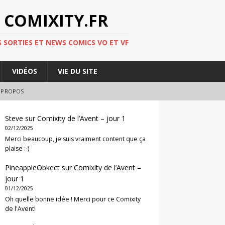
 COMIXITY.FR
 SORTIES ET NEWS COMICS VO ET VF
VIDÉOS
VIE DU SITE
 PROPOS
Steve
sur
Comixity de l’Avent – jour 1
02/12/2025
Merci beaucoup, je suis vraiment content que ça
plaise :-)
PineappleObkect
sur
Comixity de l’Avent –
jour 1
01/12/2025
Oh quelle bonne idée ! Merci pour ce Comixity
de l'Avent!