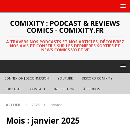
COMIXITY : PODCAST & REVIEWS
COMICS - COMIXITY.FR
A TRAVERS NOS PODCASTS ET NOS ARTICLES, DÉCOUVREZ
NOS AVIS ET CONSEILS SUR LES DERNIÈRES SORTIES ET
NEWS COMICS VO ET VF
CONNEXION|DECONNEXION
YOUTUBE
DISCORD COMIXITY
PODCASTS
CONTACT
INSCRIPTION
À PROPOS
ACCUEIL
2025
janvier
Mois :
janvier 2025