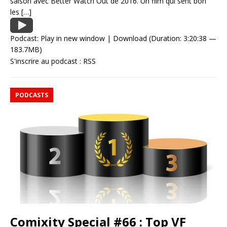
saison avec Better Watch Out de 2016. Un film qui sent bon
les
[…]
Podcast:
Play in new window
|
Download
(Duration: 3:20:38 —
183.7MB)
S'inscrire au podcast :
RSS
PODCASTS
Comixity Special #66 : Top VF