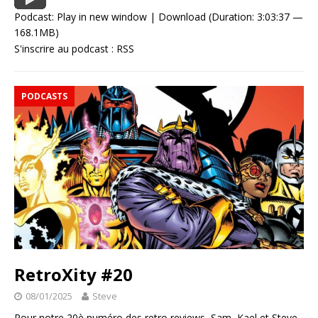
Podcast:
Play in new window
|
Download
(Duration: 3:03:37 —
168.1MB)
S'inscrire au podcast :
RSS
PODCASTS
RetroXity #20
08/01/2025
Steve
Pour notre 20è numéro des retro reviews, Sam, Kael et Steve,