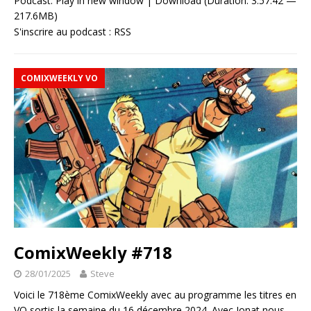
Podcast:
Play in new window
|
Download
(Duration: 3:57:42 —
217.6MB)
S'inscrire au podcast :
RSS
COMIXWEEKLY VO
ComixWeekly #718
28/01/2025
Steve
Voici le 718ème ComixWeekly avec au programme les titres en
VO sortis la semaine du 16 décembre 2024. Avec Jonat nous