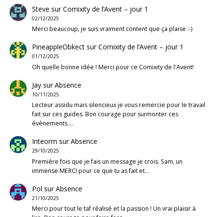
Steve
sur
Comixity de l’Avent – jour 1
02/12/2025
Merci beaucoup, je suis vraiment content que ça plaise :-)
PineappleObkect
sur
Comixity de l’Avent – jour 1
01/12/2025
Oh quelle bonne idée ! Merci pour ce Comixity de l'Avent!
Jay
sur
Absence
10/11/2025
Lecteur assidu mais silencieux je vous remercie pour le travail
fait sur ces guides. Bon courage pour surmonter ces
évènements.…
Inteorm
sur
Absence
29/10/2025
Première fois que je fais un message je crois. Sam, un
immense MERCI pour ce que tu as fait et…
Pol
sur
Absence
21/10/2025
Merci pour tout le taf réalisé et la passion ! Un vrai plaisir à