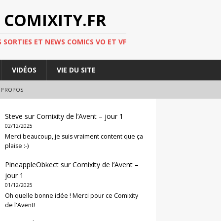
 COMIXITY.FR
 SORTIES ET NEWS COMICS VO ET VF
VIDÉOS
VIE DU SITE
 PROPOS
Steve
sur
Comixity de l’Avent – jour 1
02/12/2025
Merci beaucoup, je suis vraiment content que ça
plaise :-)
PineappleObkect
sur
Comixity de l’Avent –
jour 1
01/12/2025
Oh quelle bonne idée ! Merci pour ce Comixity
de l'Avent!