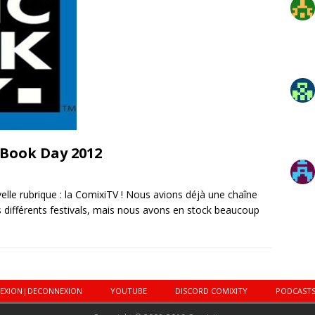
 Book Day 2012
lle rubrique : la ComixiTV ! Nous avions déjà une chaîne
s différents festivals, mais nous avons en stock beaucoup
EXION|DECONNEXION
YOUTUBE
DISCORD COMIXITY
PODCAST