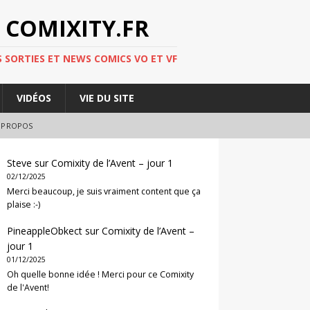
 COMIXITY.FR
 SORTIES ET NEWS COMICS VO ET VF
VIDÉOS
VIE DU SITE
 PROPOS
Steve
sur
Comixity de l’Avent – jour 1
02/12/2025
Merci beaucoup, je suis vraiment content que ça
plaise :-)
PineappleObkect
sur
Comixity de l’Avent –
jour 1
01/12/2025
Oh quelle bonne idée ! Merci pour ce Comixity
de l'Avent!