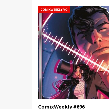
COMIXWEEKLY VO
ComixWeekly #696