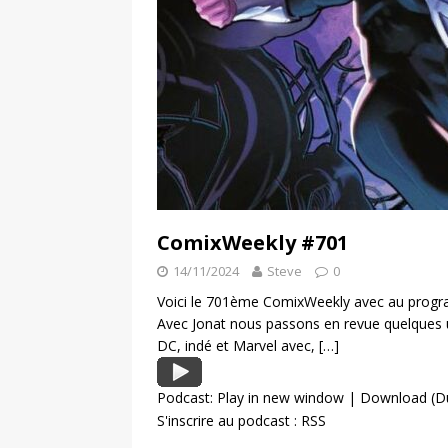
ComixWeekly #701
14/11/2024
Steve
0
Voici le 701ème ComixWeekly avec au progra
Avec Jonat nous passons en revue quelques 
DC, indé et Marvel avec,
[…]
Podcast:
Play in new window
|
Download
(D
S'inscrire au podcast :
RSS