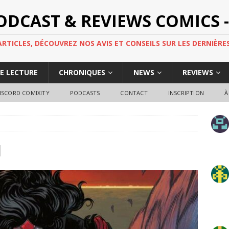
PODCAST & REVIEWS COMICS -
TICLES, DÉCOUVREZ NOS AVIS ET CONSEILS SUR LES DERNIÈRES
DE LECTURE
CHRONIQUES
NEWS
REVIEWS
ISCORD COMIXITY
PODCASTS
CONTACT
INSCRIPTION
À
l