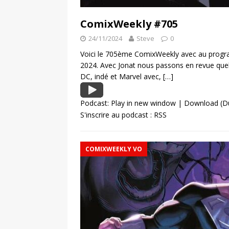
ComixWeekly #705
24/11/2024
Steve
0
Voici le 705ème ComixWeekly avec au progra
2024. Avec Jonat nous passons en revue que
DC, indé et Marvel avec,
[…]
Podcast:
Play in new window
|
Download
(D
S'inscrire au podcast :
RSS
COMIXWEEKLY VO