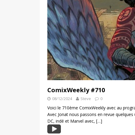
ComixWeekly #710
08/12/2024
Steve
0
Voici le 710ème ComixWeekly avec au progra
Avec Jonat nous passons en revue quelques 
DC, indé et Marvel avec,
[…]