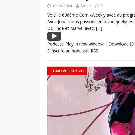
19/10/2024
Steve
0
Voici le 696ème ComixWeekly avec au programm
Avec Jonat nous passons en revue quelques 
DC, indé et Marvel avec,
[…]
Podcast:
Play in new window
|
Download
(D
S'inscrire au podcast :
RSS
COMIXWEEKLY VO