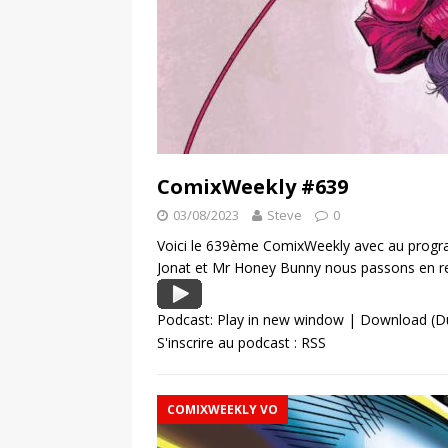
ComixWeekly #639
03/08/2023
Steve
0
Voici le 639ème ComixWeekly avec au program
Jonat et Mr Honey Bunny nous passons en re
Podcast:
Play in new window
|
Download
(D
S'inscrire au podcast :
RSS
COMIXWEEKLY VO