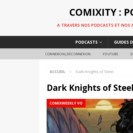
COMIXITY : 
A TRAVERS NOS PODCASTS ET NOS AR
PODCASTS
GUIDES 
CONNEXION|DECONNEXION
YOUTUBE
D
ACCUEIL
Dark Knights of Steel
Dark Knights of Stee
COMIXWEEKLY VO