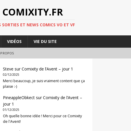
 COMIXITY.FR
 SORTIES ET NEWS COMICS VO ET VF
VIDÉOS
VIE DU SITE
 PROPOS
Steve
sur
Comixity de l’Avent – jour 1
02/12/2025
Merci beaucoup, je suis vraiment content que ça
plaise :-)
PineappleObkect
sur
Comixity de l’Avent –
jour 1
01/12/2025
Oh quelle bonne idée ! Merci pour ce Comixity
de l'Avent!