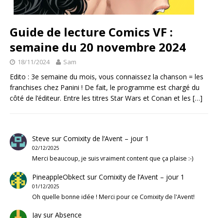
Guide de lecture Comics VF :
semaine du 20 novembre 2024
18/11/2024
Sam
Edito : 3e semaine du mois, vous connaissez la chanson = les
franchises chez Panini ! De fait, le programme est chargé du
côté de l’éditeur. Entre les titres Star Wars et Conan et les
[…]
Steve
sur
Comixity de l’Avent – jour 1
02/12/2025
Merci beaucoup, je suis vraiment content que ça plaise :-)
PineappleObkect
sur
Comixity de l’Avent – jour 1
01/12/2025
Oh quelle bonne idée ! Merci pour ce Comixity de l'Avent!
Jay
sur
Absence