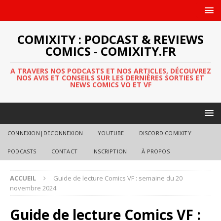
COMIXITY : PODCAST & REVIEWS
COMICS - COMIXITY.FR
A TRAVERS NOS PODCASTS ET NOS ARTICLES, DÉCOUVREZ
NOS AVIS ET CONSEILS SUR LES DERNIÈRES SORTIES ET
NEWS COMICS VO ET VF
CONNEXION|DECONNEXION
YOUTUBE
DISCORD COMIXITY
PODCASTS
CONTACT
INSCRIPTION
À PROPOS
ACCUEIL
Guide de lecture Comics VF : semaine du 20
novembre 2024
Guide de lecture Comics VF :