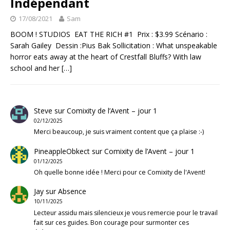
Indépendant
17/08/2021
Sam
BOOM ! STUDIOS EAT THE RICH #1 Prix : $3.99 Scénario :
Sarah Gailey Dessin :Pius Bak Sollicitation : What unspeakable
horror eats away at the heart of Crestfall Bluffs? With law
school and her
[…]
Steve
sur
Comixity de l’Avent – jour 1
02/12/2025
Merci beaucoup, je suis vraiment content que ça plaise :-)
PineappleObkect
sur
Comixity de l’Avent – jour 1
01/12/2025
Oh quelle bonne idée ! Merci pour ce Comixity de l'Avent!
Jay
sur
Absence
10/11/2025
Lecteur assidu mais silencieux je vous remercie pour le travail
fait sur ces guides. Bon courage pour surmonter ces