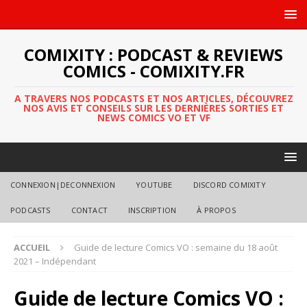
COMIXITY : PODCAST & REVIEWS
COMICS - COMIXITY.FR
A TRAVERS NOS PODCASTS ET NOS ARTICLES, DÉCOUVREZ
NOS AVIS ET CONSEILS SUR LES DERNIÈRES SORTIES ET
NEWS COMICS VO ET VF
CONNEXION|DECONNEXION
YOUTUBE
DISCORD COMIXITY
PODCASTS
CONTACT
INSCRIPTION
À PROPOS
ACCUEIL
Guide de lecture Comics VO : semaine du 18 août
2021 – Indépendant
Guide de lecture Comics VO :