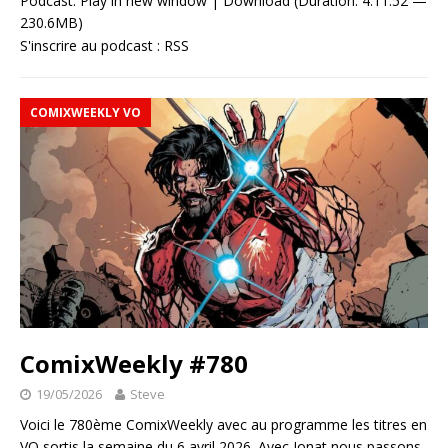
Podcast:
Play in new window
|
Download
(Duration: 4:11:52 —
230.6MB)
S'inscrire au podcast :
RSS
COMIXWEEKLY VO
ComixWeekly #780
19/05/2026
Steve
Voici le 780ème ComixWeekly avec au programme les titres en
VO sortis la semaine du 6 avril 2026. Avec Jonat nous passons