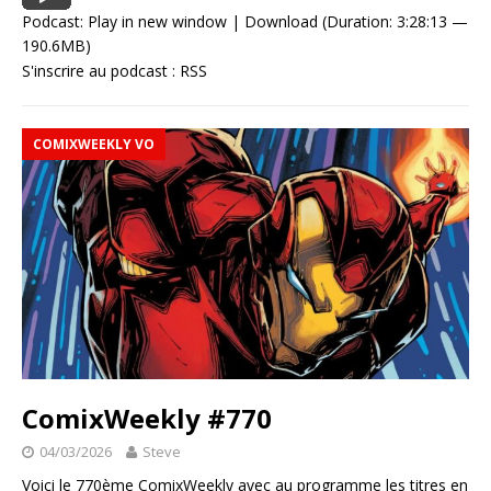
Podcast:
Play in new window
|
Download
(Duration: 3:28:13 —
190.6MB)
S'inscrire au podcast :
RSS
COMIXWEEKLY VO
ComixWeekly #770
04/03/2026
Steve
Voici le 770ème ComixWeekly avec au programme les titres en