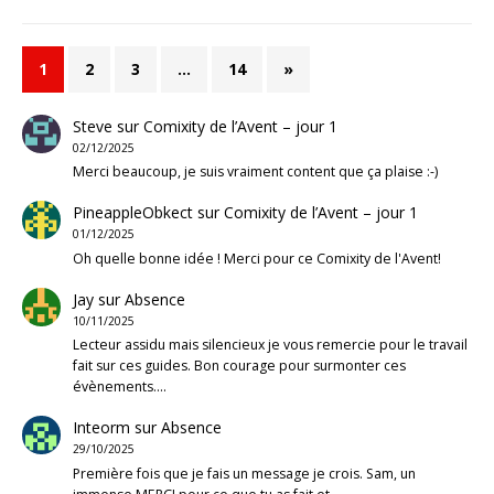
1
2
3
…
14
»
Steve
sur
Comixity de l’Avent – jour 1
02/12/2025
Merci beaucoup, je suis vraiment content que ça plaise :-)
PineappleObkect
sur
Comixity de l’Avent – jour 1
01/12/2025
Oh quelle bonne idée ! Merci pour ce Comixity de l'Avent!
Jay
sur
Absence
10/11/2025
Lecteur assidu mais silencieux je vous remercie pour le travail
fait sur ces guides. Bon courage pour surmonter ces
évènements.…
Inteorm
sur
Absence
29/10/2025
Première fois que je fais un message je crois. Sam, un