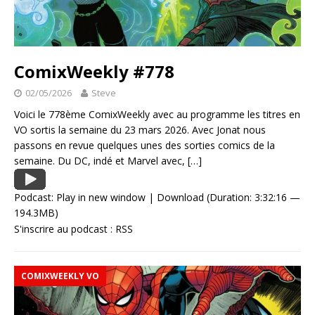
ComixWeekly #778
02/05/2026
Steve
Voici le 778ème ComixWeekly avec au programme les titres en
VO sortis la semaine du 23 mars 2026. Avec Jonat nous
passons en revue quelques unes des sorties comics de la
semaine. Du DC, indé et Marvel avec,
[…]
Podcast:
Play in new window
|
Download
(Duration: 3:32:16 —
194.3MB)
S'inscrire au podcast :
RSS
COMIXWEEKLY VO