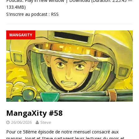
Podcast:
Play in new window
|
Download
(Duration: 2:25:45 —
133.4MB)
S'inscrire au podcast :
RSS
MANGAXITY
MangaXity #58
26/06/2026
Steve
Pour ce 58ème épisode de notre mensuel consacré aux
mangas, Jonat et Steve partagent leurs lectures du mois et