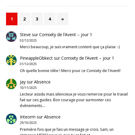
1
2
3
4
»
Steve
sur
Comixity de l’Avent – jour 1
02/12/2025
Merci beaucoup, je suis vraiment content que ça plaise :-)
PineappleObkect
sur
Comixity de l’Avent – jour 1
01/12/2025
Oh quelle bonne idée ! Merci pour ce Comixity de l'Avent!
Jay
sur
Absence
10/11/2025
Lecteur assidu mais silencieux je vous remercie pour le travail
fait sur ces guides. Bon courage pour surmonter ces
évènements.…
Inteorm
sur
Absence
29/10/2025
Première fois que je fais un message je crois. Sam, un