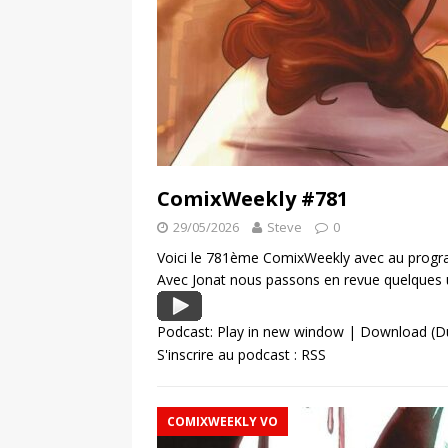
ComixWeekly #781
29/05/2026
Steve
0
Voici le 781ème ComixWeekly avec au program
Avec Jonat nous passons en revue quelques 
Podcast:
Play in new window
|
Download
(D
S'inscrire au podcast :
RSS
COMIXWEEKLY VO