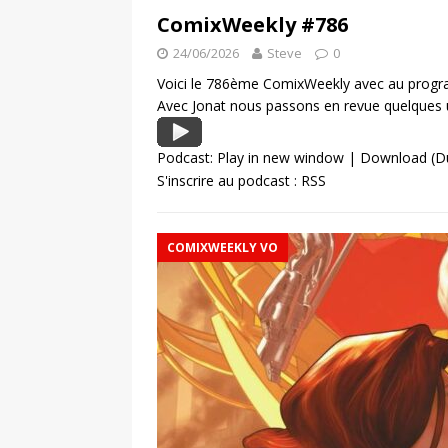
ComixWeekly #786
24/06/2026
Steve
0
Voici le 786ème ComixWeekly avec au progra
Avec Jonat nous passons en revue quelques 
Podcast:
Play in new window
|
Download
(D
S'inscrire au podcast :
RSS
COMIXWEEKLY VO