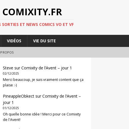
 COMIXITY.FR
 SORTIES ET NEWS COMICS VO ET VF
VIDÉOS
VIE DU SITE
 PROPOS
Steve
sur
Comixity de l’Avent – jour 1
02/12/2025
Merci beaucoup, je suis vraiment content que ça
plaise :-)
PineappleObkect
sur
Comixity de l’Avent –
jour 1
01/12/2025
Oh quelle bonne idée ! Merci pour ce Comixity
de l'Avent!