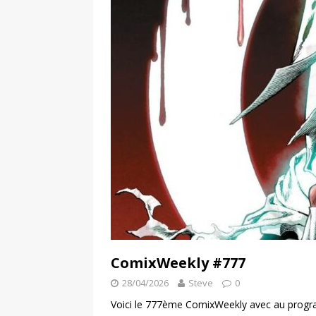
ComixWeekly #777
28/04/2026
Steve
0
Voici le 777ème ComixWeekly avec au progra