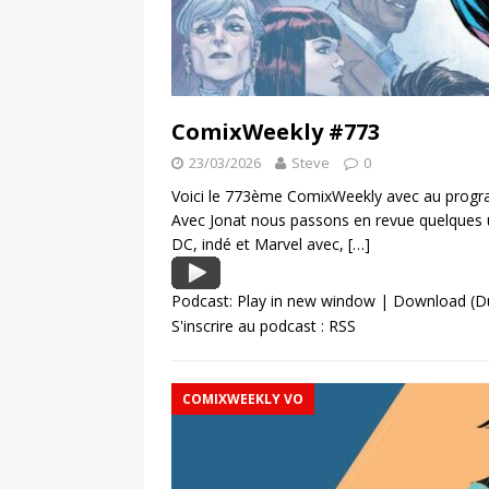
ComixWeekly #773
23/03/2026
Steve
0
Voici le 773ème ComixWeekly avec au program
Avec Jonat nous passons en revue quelques 
DC, indé et Marvel avec,
[…]
Podcast:
Play in new window
|
Download
(D
S'inscrire au podcast :
RSS
COMIXWEEKLY VO