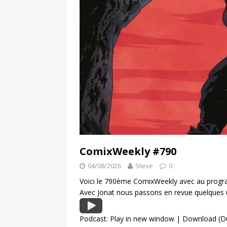
ComixWeekly #790
04/08/2026
Steve
0
Voici le 790ème ComixWeekly avec au program
Avec Jonat nous passons en revue quelques 
Podcast:
Play in new window
|
Download
(D