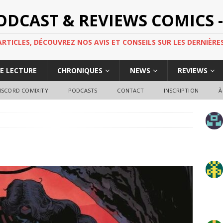
PODCAST & REVIEWS COMICS -
TICLES, DÉCOUVREZ NOS AVIS ET CONSEILS SUR LES DERNIÈRES
DE LECTURE
CHRONIQUES
NEWS
REVIEWS
ISCORD COMIXITY
PODCASTS
CONTACT
INSCRIPTION
À