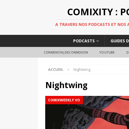
COMIXITY : 
A TRAVERS NOS PODCASTS ET NOS AR
PODCASTS
GUIDES 
CONNEXION|DECONNEXION
YOUTUBE
D
ACCUEIL
Nightwing
Nightwing
COMIXWEEKLY VO