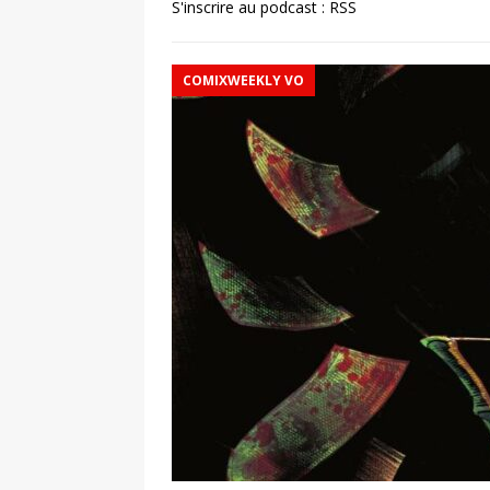
S'inscrire au podcast :
RSS
COMIXWEEKLY VO