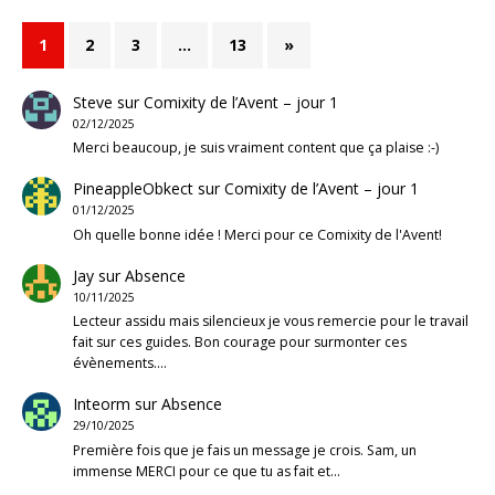
1
2
3
…
13
»
Steve
sur
Comixity de l’Avent – jour 1
02/12/2025
Merci beaucoup, je suis vraiment content que ça plaise :-)
PineappleObkect
sur
Comixity de l’Avent – jour 1
01/12/2025
Oh quelle bonne idée ! Merci pour ce Comixity de l'Avent!
Jay
sur
Absence
10/11/2025
Lecteur assidu mais silencieux je vous remercie pour le travail
fait sur ces guides. Bon courage pour surmonter ces
évènements.…
Inteorm
sur
Absence
29/10/2025
Première fois que je fais un message je crois. Sam, un
immense MERCI pour ce que tu as fait et…