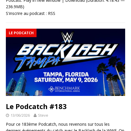
Podcast:
Play in new window
|
Download
(Duration: 4:18:43 —
236.9MB)
S'inscrire au podcast :
RSS
LE PODCATCH
Le Podcatch #183
13/06/2026
Steve
Pour ce 183ème Podcatch, nous revenons sur tous les
derniers événements du catch avec le Backlash de la WWE. On