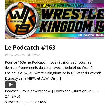
Le Podcatch #163
15/02/2025
Steve
Pour ce 163ème Podcatch, nous revenons sur tous les
derniers événements du catch avec le débrief du World’s
End de la AEW, du Wrestle Kingdom de la NJPW et du Wrestle
Dynasty de la NJPW et AEW. On
[…]
Podcast:
Play in new window
|
Download
(Duration: 4:59:30 —
274.2MB)
S'inscrire au podcast :
RSS