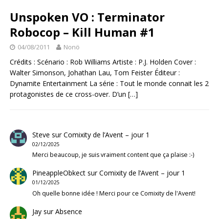
Unspoken VO : Terminator
Robocop – Kill Human #1
04/08/2011
Nonö
Crédits : Scénario : Rob Williams Artiste : P.J. Holden Cover :
Walter Simonson, Johathan Lau, Tom Feister Éditeur :
Dynamite Entertainment La série : Tout le monde connait les 2
protagonistes de ce cross-over. D’un
[…]
Steve
sur
Comixity de l’Avent – jour 1
02/12/2025
Merci beaucoup, je suis vraiment content que ça plaise :-)
PineappleObkect
sur
Comixity de l’Avent – jour 1
01/12/2025
Oh quelle bonne idée ! Merci pour ce Comixity de l'Avent!
Jay
sur
Absence