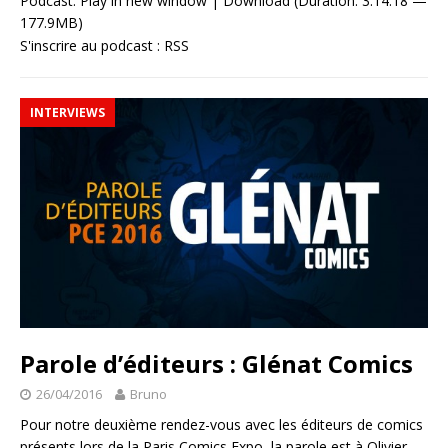
Podcast:
Play in new window
|
Download
(Duration: 3:14:18 —
177.9MB)
S'inscrire au podcast :
RSS
INTERVIEWS
Parole d’éditeurs : Glénat Comics
26/04/2016
Bruno
Pour notre deuxième rendez-vous avec les éditeurs de comics
présents lors de la Paris Comics Expo, la parole est à Olivier