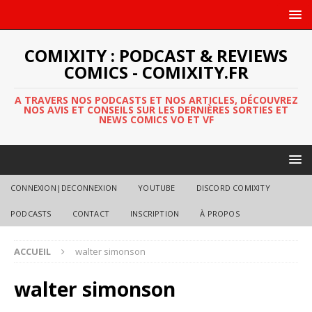
COMIXITY : PODCAST & REVIEWS
COMICS - COMIXITY.FR
A TRAVERS NOS PODCASTS ET NOS ARTICLES, DÉCOUVREZ
NOS AVIS ET CONSEILS SUR LES DERNIÈRES SORTIES ET
NEWS COMICS VO ET VF
CONNEXION|DECONNEXION
YOUTUBE
DISCORD COMIXITY
PODCASTS
CONTACT
INSCRIPTION
À PROPOS
ACCUEIL
walter simonson
walter simonson