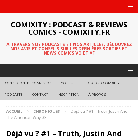
COMIXITY : PODCAST & REVIEWS
COMICS - COMIXITY.FR
A TRAVERS NOS PODCASTS ET NOS ARTICLES, DÉCOUVREZ
NOS AVIS ET CONSEILS SUR LES DERNIÈRES SORTIES ET
NEWS COMICS VO ET VF
CONNEXION|DECONNEXION
YOUTUBE
DISCORD COMIXITY
PODCASTS
CONTACT
INSCRIPTION
À PROPOS
ACCUEIL
CHRONIQUES
Déjà vu ? #1 – Truth, Justin And
The American Way #3
Déjà vu ? #1 – Truth, Justin And