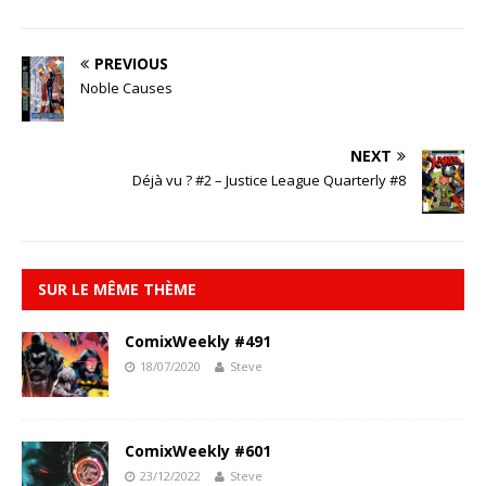
PREVIOUS
Noble Causes
NEXT
Déjà vu ? #2 – Justice League Quarterly #8
SUR LE MÊME THÈME
ComixWeekly #491
18/07/2020
Steve
ComixWeekly #601
23/12/2022
Steve