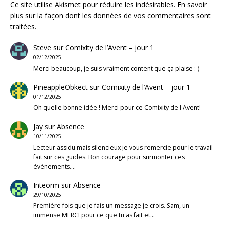
Ce site utilise Akismet pour réduire les indésirables.
En savoir
plus sur la façon dont les données de vos commentaires sont
traitées
.
Steve
sur
Comixity de l’Avent – jour 1
02/12/2025
Merci beaucoup, je suis vraiment content que ça plaise :-)
PineappleObkect
sur
Comixity de l’Avent – jour 1
01/12/2025
Oh quelle bonne idée ! Merci pour ce Comixity de l'Avent!
Jay
sur
Absence
10/11/2025
Lecteur assidu mais silencieux je vous remercie pour le travail
fait sur ces guides. Bon courage pour surmonter ces
évènements.…
Inteorm
sur
Absence
29/10/2025
Première fois que je fais un message je crois. Sam, un
immense MERCI pour ce que tu as fait et…