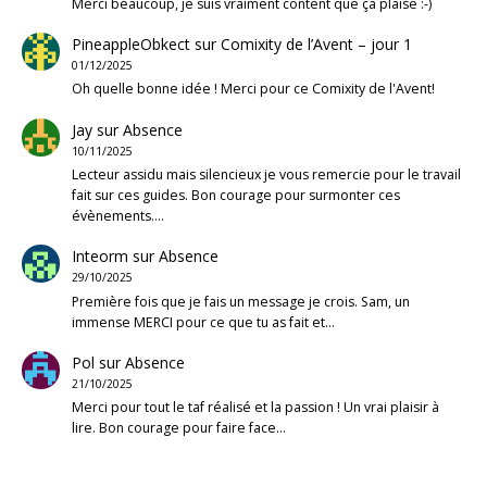
Merci beaucoup, je suis vraiment content que ça plaise :-)
PineappleObkect
sur
Comixity de l’Avent – jour 1
01/12/2025
Oh quelle bonne idée ! Merci pour ce Comixity de l'Avent!
Jay
sur
Absence
10/11/2025
Lecteur assidu mais silencieux je vous remercie pour le travail
fait sur ces guides. Bon courage pour surmonter ces
évènements.…
Inteorm
sur
Absence
29/10/2025
Première fois que je fais un message je crois. Sam, un
immense MERCI pour ce que tu as fait et…
Pol
sur
Absence
21/10/2025
Merci pour tout le taf réalisé et la passion ! Un vrai plaisir à
lire. Bon courage pour faire face…