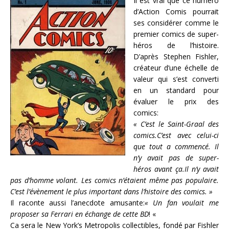
Il est vrai que ce numéro
d’Action Comis pourrait
ses considérer comme le
premier comics de super-
héros de l’histoire.
D’après Stephen Fishler,
créateur d’une échelle de
valeur qui s’est converti
en un standard pour
évaluer le prix des
comics:
« C’est le Saint-Graal des
comics.C’est avec celui-ci
que tout a commencé. Il
n’y avait pas de super-
héros avant ça.Il n’y avait
pas d’homme volant. Les comics n’étaient même pas populaire.
C’est l’évènement le plus important dans l’histoire des comics. »
Il raconte aussi l’anecdote amusante:
« Un fan voulait me
proposer sa Ferrari en échange de cette BD
! «
Ca sera le New York’s Metropolis collectibles, fondé par Fishler