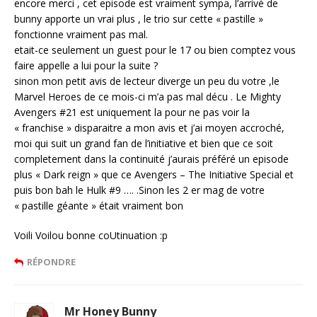
encore merci , cet episode est vraiment sympa, l’arrivé de
bunny apporte un vrai plus , le trio sur cette « pastille »
fonctionne vraiment pas mal.
etait-ce seulement un guest pour le 17 ou bien comptez vous
faire appelle a lui pour la suite ?
sinon mon petit avis de lecteur diverge un peu du votre ,le
Marvel Heroes de ce mois-ci m’a pas mal décu . Le Mighty
Avengers #21 est uniquement la pour ne pas voir la
« franchise » disparaitre a mon avis et j’ai moyen accroché,
moi qui suit un grand fan de l’initiative et bien que ce soit
completement dans la continuité j’aurais préféré un episode
plus « Dark reign » que ce Avengers – The Initiative Special et
puis bon bah le Hulk #9 …. .Sinon les 2 er mag de votre
« pastille géante » était vraiment bon
Voili Voilou bonne coUtinuation :p
RÉPONDRE
Mr Honey Bunny