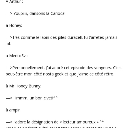
A Arthur :
—> Youpiiiii, dansons la Carioca!
a Honey:
—>T’es comme le lapin des piles duracell, tu t’arretes jamais
lol.
a MentoSz :
—>Personnellement, j’ai adoré cet épisode des vengeurs. C’est
peut-être mon côté nostalgeek et que j’aime ce côté rétro.
à Mr Honey Bunny:
—> Hmmm, un bon civet!^^
à ampir:
—> J’adore la désignation de « lecteur amoureux ».^^