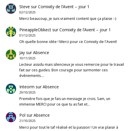
Steve
sur
Comixity de l’Avent – jour 1
02/12/2025
Merci beaucoup, je suis vraiment content que ça plaise :-)
PineappleObkect
sur
Comixity de l’Avent – jour 1
01/12/2025
Oh quelle bonne idée ! Merci pour ce Comixity de l'Avent!
Jay
sur
Absence
10/11/2025
Lecteur assidu mais silencieux je vous remercie pour le travail
fait sur ces guides. Bon courage pour surmonter ces
évènements.…
Inteorm
sur
Absence
29/10/2025
Première fois que je fais un message je crois. Sam, un
immense MERCI pour ce que tu as fait et…
Pol
sur
Absence
21/10/2025
Merci pour tout le taf réalisé et la passion ! Un vrai plaisir à