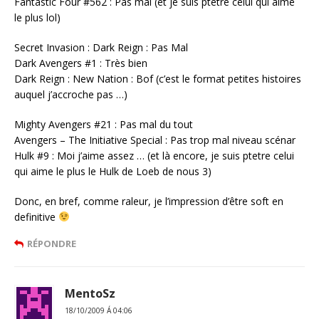
Fantastic Four #562 : Pas mal (et je suis ptetre celui qui aime
le plus lol)
Secret Invasion : Dark Reign : Pas Mal
Dark Avengers #1 : Très bien
Dark Reign : New Nation : Bof (c’est le format petites histoires
auquel j’accroche pas …)
Mighty Avengers #21 : Pas mal du tout
Avengers – The Initiative Special : Pas trop mal niveau scénar
Hulk #9 : Moi j’aime assez … (et là encore, je suis ptetre celui
qui aime le plus le Hulk de Loeb de nous 3)
Donc, en bref, comme raleur, je l’impression d’être soft en
definitive
RÉPONDRE
MentoSz
18/10/2009 Á 04:06