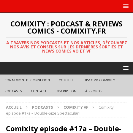
COMIXITY : PODCAST & REVIEWS
COMICS - COMIXITY.FR
A TRAVERS NOS PODCASTS ET NOS ARTICLES, DÉCOUVREZ
NOS AVIS ET CONSEILS SUR LES DERNIÈRES SORTIES ET
NEWS COMICS VO ET VF
CONNEXION|DECONNEXION
YOUTUBE
DISCORD COMIXITY
PODCASTS
CONTACT
INSCRIPTION
À PROPOS
ACCUEIL
PODCASTS
COMIXITY VF
Comixity
episode #17a – Double-Size Spectacular !
Comixity episode #17a – Double-