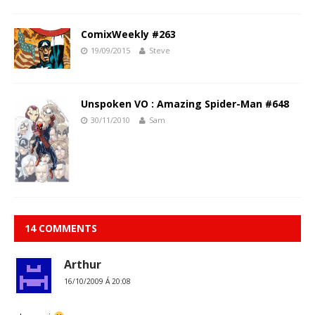
ComixWeekly #263
19/09/2015
Steve
Unspoken VO : Amazing Spider-Man #648
30/11/2010
Sam
14 COMMENTS
Arthur
16/10/2009 Á 20:08