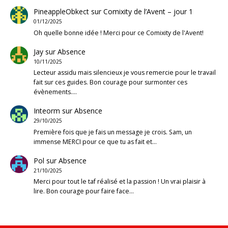
PineappleObkect
sur
Comixity de l’Avent – jour 1
01/12/2025
Oh quelle bonne idée ! Merci pour ce Comixity de l'Avent!
Jay
sur
Absence
10/11/2025
Lecteur assidu mais silencieux je vous remercie pour le travail
fait sur ces guides. Bon courage pour surmonter ces
évènements.…
Inteorm
sur
Absence
29/10/2025
Première fois que je fais un message je crois. Sam, un
immense MERCI pour ce que tu as fait et…
Pol
sur
Absence
21/10/2025
Merci pour tout le taf réalisé et la passion ! Un vrai plaisir à
lire. Bon courage pour faire face…