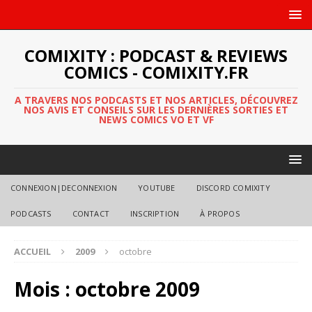
COMIXITY : PODCAST & REVIEWS
COMICS - COMIXITY.FR
A TRAVERS NOS PODCASTS ET NOS ARTICLES, DÉCOUVREZ
NOS AVIS ET CONSEILS SUR LES DERNIÈRES SORTIES ET
NEWS COMICS VO ET VF
CONNEXION|DECONNEXION
YOUTUBE
DISCORD COMIXITY
PODCASTS
CONTACT
INSCRIPTION
À PROPOS
ACCUEIL
2009
octobre
Mois :
octobre 2009