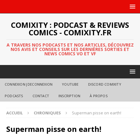
COMIXITY : PODCAST & REVIEWS
COMICS - COMIXITY.FR
A TRAVERS NOS PODCASTS ET NOS ARTICLES, DÉCOUVREZ
NOS AVIS ET CONSEILS SUR LES DERNIÈRES SORTIES ET
NEWS COMICS VO ET VF
CONNEXION|DECONNEXION
YOUTUBE
DISCORD COMIXITY
PODCASTS
CONTACT
INSCRIPTION
À PROPOS
ACCUEIL
CHRONIQUES
Superman pisse on earth!
Superman pisse on earth!