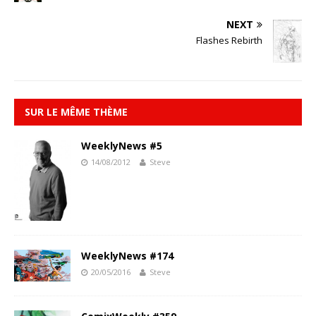
NEXT
Flashes Rebirth
SUR LE MÊME THÈME
WeeklyNews #5
14/08/2012
Steve
WeeklyNews #174
20/05/2016
Steve