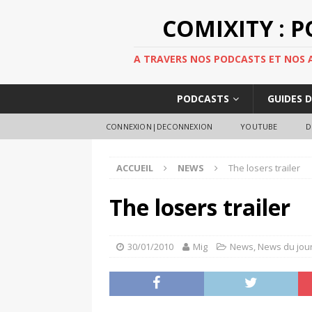
COMIXITY : 
A TRAVERS NOS PODCASTS ET NOS AR
PODCASTS
GUIDES 
CONNEXION|DECONNEXION
YOUTUBE
D
ACCUEIL
NEWS
The losers trailer
The losers trailer
30/01/2010
Mig
News
,
News du jou