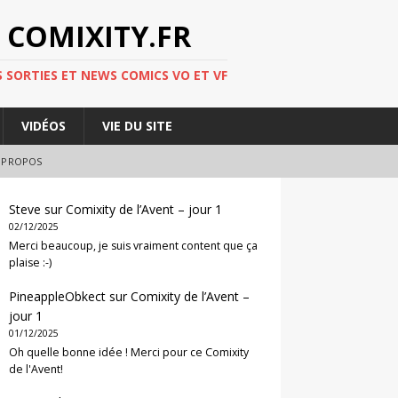
 COMIXITY.FR
 SORTIES ET NEWS COMICS VO ET VF
VIDÉOS
VIE DU SITE
 PROPOS
Steve
sur
Comixity de l’Avent – jour 1
02/12/2025
Merci beaucoup, je suis vraiment content que ça
plaise :-)
PineappleObkect
sur
Comixity de l’Avent –
jour 1
01/12/2025
Oh quelle bonne idée ! Merci pour ce Comixity
de l'Avent!