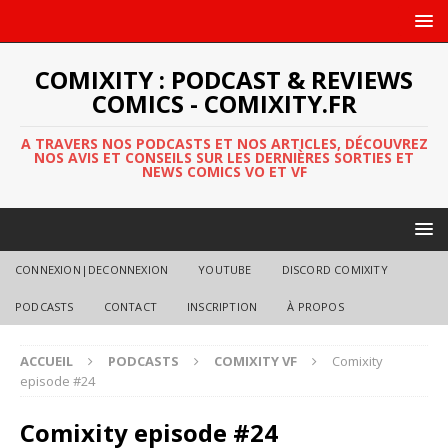
COMIXITY : PODCAST & REVIEWS
COMICS - COMIXITY.FR
A TRAVERS NOS PODCASTS ET NOS ARTICLES, DÉCOUVREZ
NOS AVIS ET CONSEILS SUR LES DERNIÈRES SORTIES ET
NEWS COMICS VO ET VF
CONNEXION|DECONNEXION
YOUTUBE
DISCORD COMIXITY
PODCASTS
CONTACT
INSCRIPTION
À PROPOS
ACCUEIL
PODCASTS
COMIXITY VF
Comixity
episode #24
Comixity episode #24