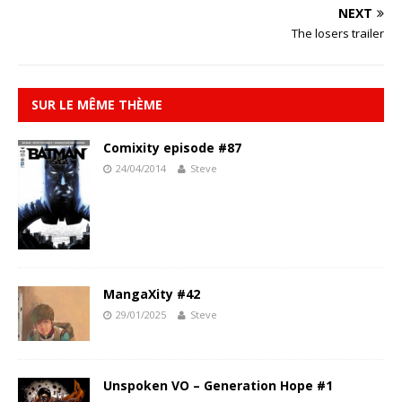
NEXT
The losers trailer
SUR LE MÊME THÈME
Comixity episode #87
24/04/2014
Steve
MangaXity #42
29/01/2025
Steve
Unspoken VO – Generation Hope #1