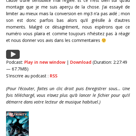
cause d’une sensibilité mal réglée. Et ce n’est bien sûr qu’au
montage que je me suis aperçu de la chose. J’ai essayé de
limiter au mieux mais la conversion en mp3 n’a pas aidé ; mon
son est donc parfois bas alors qu’il grésille à d’autres
moments. Malgré ce désagrément, nous espérons que ce
numéro vous plaira et comme toujours n’hésitez pas à réagir
et nous donner vos avis dans les commentaires
Podcast:
Play in new window
|
Download
(Duration: 2:27:49
— 67.7MB)
S'inscrire au podcast :
RSS
(Pour l’écouter, faites un clic droit puis Enregistrer sous… Une
fois téléchargé, vous n’avez plus qu’à lancer le fichier pour qu’il
démarre dans votre lecteur de musique habituel.)