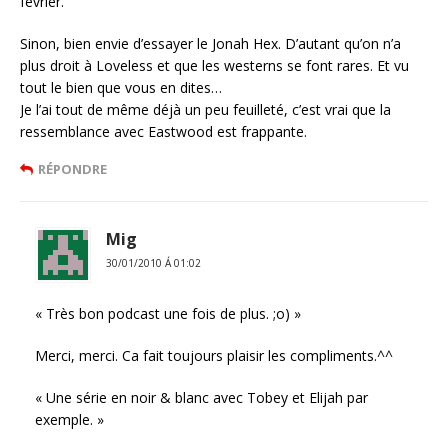
février.
Sinon, bien envie d’essayer le Jonah Hex. D’autant qu’on n’a
plus droit à Loveless et que les westerns se font rares. Et vu
tout le bien que vous en dites…
Je l’ai tout de même déjà un peu feuilleté, c’est vrai que la
ressemblance avec Eastwood est frappante.
RÉPONDRE
Mig
30/01/2010 Á 01:02
« Très bon podcast une fois de plus. ;o) »
Merci, merci. Ca fait toujours plaisir les compliments.^^
« Une série en noir & blanc avec Tobey et Elijah par
exemple. »