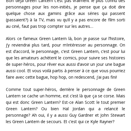
Bon déjà Green Lantern c’est pas vraiment le plus connu des
personnages pour les non-initiés, je pense que ça doit dire
quelque chose aux gamins grâce aux séries qui passent
(passaient?) à la TV, mais vu qu’il y a pas encore de film sorti
au ciné, faut pas trop compter sur les autres…
Alors ce fameux Green Lantern là, bon je passe sur l’histoire,
j’y reviendrai plus tard, pour m’intéresser au personnage. On
est d’accord, le personnage, c’est Green Lantern, c’est pour lui
que les amateurs achètent le comics, pour suivre ses histoires
de super-héros, pour rêver eux aussi d’avoir un jour une bague
aussi cool. Et vous voilà partis à penser à ce que vous pourriez
faire avec cette bague, hop hop, on redescend, j’ai pas fini!
Comme tout super-héros, derrière le personnage de Green
Lantern se cache un homme, est c’est là que ça se corse. Mais
qui est donc Green Lantern? Est-ce Alan Scott le tout premier
Green Lantern? Ou bien Hal Jordan qui a relancé le
personnage? Ah oui, il y a aussi Guy Gardner et John Stewart
les Green Lantern de secours. Et c’est qui ce Kyle Rayner?