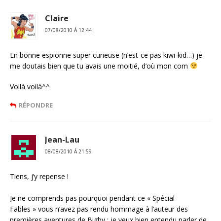
Claire
07/08/2010 Á 12:44
En bonne espionne super curieuse (n’est-ce pas kiwi-kid…) je
me doutais bien que tu avais une moitié, d’où mon com
Voilà voilà^^
RÉPONDRE
Jean-Lau
08/08/2010 Á 21:59
Tiens, j’y repense !
Je ne comprends pas pourquoi pendant ce « Spécial
Fables » vous n’avez pas rendu hommage à l’auteur des
premières aventures de Bigby : je veux bien entendu parler de