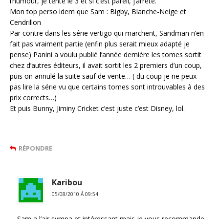
l’humour, je tente le 3 et si c’est pareil, j’arrête.
Mon top perso idem que Sam : Bigby, Blanche-Neige et
Cendrillon
Par contre dans les série vertigo qui marchent, Sandman n’en
fait pas vraiment partie (enfin plus serait mieux adapté je
pense) Panini a voulu publié l’année dernière les tomes sortit
chez d’autres éditeurs, il avait sortit les 2 premiers d’un coup,
puis on annulé la suite sauf de vente… ( du coup je ne peux
pas lire la série vu que certains tomes sont introuvables à des
prix corrects…)
Et puis Bunny, Jiminy Cricket c’est juste c’est Disney, lol.
RÉPONDRE
Karibou
05/08/2010 Á 09:54
Sam a l’air sympa et intéressant mais je vous recommande