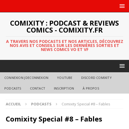
COMIXITY : PODCAST & REVIEWS
COMICS - COMIXITY.FR
A TRAVERS NOS PODCASTS ET NOS ARTICLES, DÉCOUVREZ
NOS AVIS ET CONSEILS SUR LES DERNIÈRES SORTIES ET
NEWS COMICS VO ET VF
CONNEXION|DECONNEXION
YOUTUBE
DISCORD COMIXITY
PODCASTS
CONTACT
INSCRIPTION
À PROPOS
ACCUEIL
PODCASTS
Comixity Special #8 – Fables
Comixity Special #8 – Fables