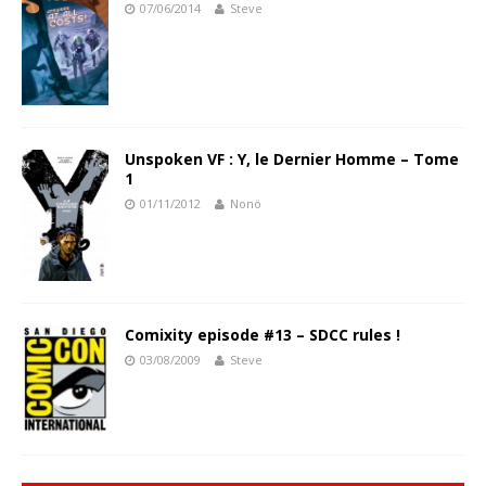
07/06/2014
Steve
Unspoken VF : Y, le Dernier Homme – Tome
1
01/11/2012
Nonö
Comixity episode #13 – SDCC rules !
03/08/2009
Steve