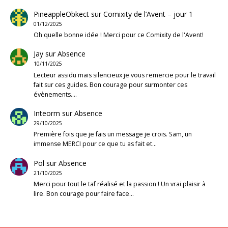
PineappleObkect
sur
Comixity de l’Avent – jour 1
01/12/2025
Oh quelle bonne idée ! Merci pour ce Comixity de l'Avent!
Jay
sur
Absence
10/11/2025
Lecteur assidu mais silencieux je vous remercie pour le travail
fait sur ces guides. Bon courage pour surmonter ces
évènements.…
Inteorm
sur
Absence
29/10/2025
Première fois que je fais un message je crois. Sam, un
immense MERCI pour ce que tu as fait et…
Pol
sur
Absence
21/10/2025
Merci pour tout le taf réalisé et la passion ! Un vrai plaisir à
lire. Bon courage pour faire face…