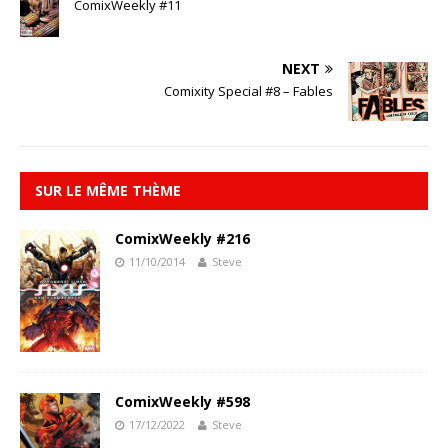
ComixWeekly #11
NEXT
Comixity Special #8 – Fables
SUR LE MÊME THÈME
ComixWeekly #216
11/10/2014
Steve
ComixWeekly #598
17/12/2022
Steve