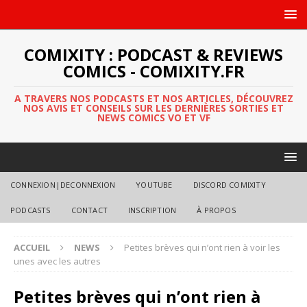
COMIXITY : PODCAST & REVIEWS
COMICS - COMIXITY.FR
A TRAVERS NOS PODCASTS ET NOS ARTICLES, DÉCOUVREZ
NOS AVIS ET CONSEILS SUR LES DERNIÈRES SORTIES ET
NEWS COMICS VO ET VF
CONNEXION|DECONNEXION
YOUTUBE
DISCORD COMIXITY
PODCASTS
CONTACT
INSCRIPTION
À PROPOS
ACCUEIL
NEWS
Petites brèves qui n’ont rien à voir les
unes avec les autres
Petites brèves qui n’ont rien à