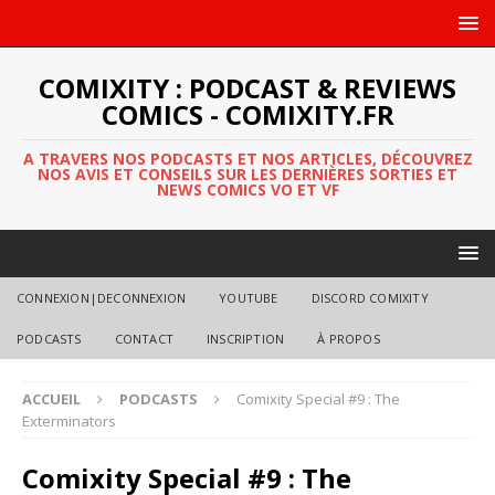
COMIXITY : PODCAST & REVIEWS
COMICS - COMIXITY.FR
A TRAVERS NOS PODCASTS ET NOS ARTICLES, DÉCOUVREZ
NOS AVIS ET CONSEILS SUR LES DERNIÈRES SORTIES ET
NEWS COMICS VO ET VF
CONNEXION|DECONNEXION
YOUTUBE
DISCORD COMIXITY
PODCASTS
CONTACT
INSCRIPTION
À PROPOS
ACCUEIL
PODCASTS
Comixity Special #9 : The
Exterminators
Comixity Special #9 : The