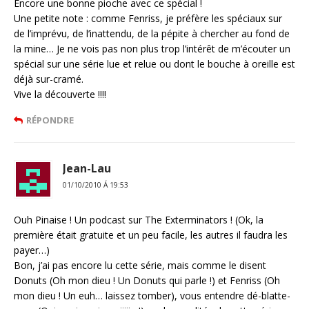
Encore une bonne pioche avec ce spécial !
Une petite note : comme Fenriss, je préfère les spéciaux sur
de l’imprévu, de l’inattendu, de la pépite à chercher au fond de
la mine… Je ne vois pas non plus trop l’intérêt de m’écouter un
spécial sur une série lue et relue ou dont le bouche à oreille est
déjà sur-cramé.
Vive la découverte !!!!
RÉPONDRE
Jean-Lau
01/10/2010 Á 19:53
Ouh Pinaise ! Un podcast sur The Exterminators ! (Ok, la
première était gratuite et un peu facile, les autres il faudra les
payer…)
Bon, j’ai pas encore lu cette série, mais comme le disent
Donuts (Oh mon dieu ! Un Donuts qui parle !) et Fenriss (Oh
mon dieu ! Un euh… laissez tomber), vous entendre dé-blatte-