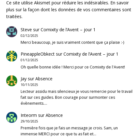
Ce site utilise Akismet pour réduire les indésirables.
En savoir
plus sur la façon dont les données de vos commentaires sont
traitées
.
Steve
sur
Comixity de l’Avent – jour 1
02/12/2025
Merci beaucoup, je suis vraiment content que ça plaise :-)
PineappleObkect
sur
Comixity de l’Avent – jour 1
01/12/2025
Oh quelle bonne idée ! Merci pour ce Comixity de l'Avent!
Jay
sur
Absence
10/11/2025
Lecteur assidu mais silencieux je vous remercie pour le travail
fait sur ces guides. Bon courage pour surmonter ces
évènements.…
Inteorm
sur
Absence
29/10/2025
Première fois que je fais un message je crois. Sam, un
immense MERCI pour ce que tu as fait et…