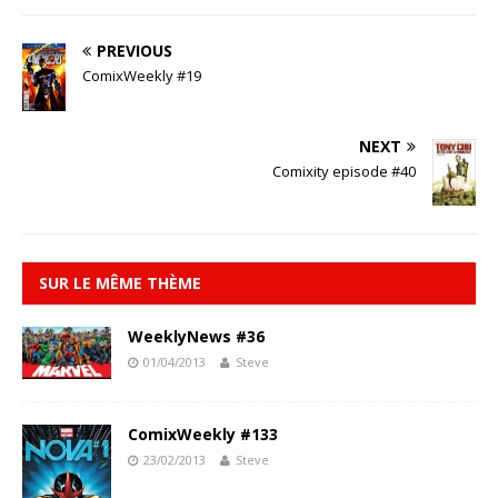
PREVIOUS
ComixWeekly #19
NEXT
Comixity episode #40
SUR LE MÊME THÈME
WeeklyNews #36
01/04/2013
Steve
ComixWeekly #133
23/02/2013
Steve