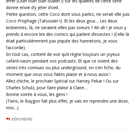
errer (Ouin ouin ouin ouiiiiin !) sur les qualités de cette série
donne envie d’y jeter d’oeil.
Petite question, cette Coco dont vous parlez, ne serait-elle pas
Coco Prophage (Tatsouiiin !). Et les deux goui… Les deux
lesbiennes, là, ne seraient-elles pas soeurs ? Ah ah ! Je vous y
prends à encore lire des comics qui parlent d’insectes ! (Celle là
était particulièrement pas piquée des hannetons, je vous
l’accorde).
En tout cas, content de voir qu’il règne toujours un joyeux
cafard-naüm pendant vos podcasts. Et que ce soient des
séries très connues ou plus underground, on s’en fiche, du
moment que vous vous faites plaisir et à nous aussi !
Allez chiche, le prochain Spécial sur Harvey Pekar ! Ou sur
Charles Schulz, pour faire plaisir à Claire…
Bonne soirée à vous, les gens !
(Tiens, le Baygon fait plus effet, je vais en reprendre une dose,
moi…)
RÉPONDRE