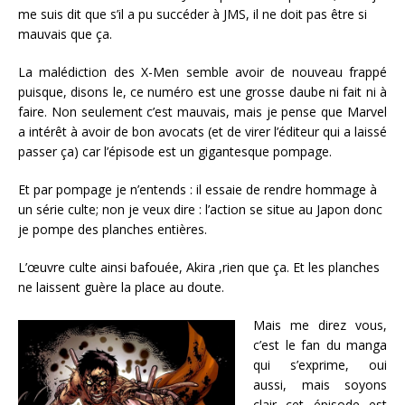
me suis dit que s’il a pu succéder à JMS, il ne doit pas être si
mauvais que ça.
La malédiction des X-Men semble avoir de nouveau frappé
puisque, disons le, ce numéro est une grosse daube ni fait ni à
faire. Non seulement c’est mauvais, mais je pense que Marvel
a intérêt à avoir de bon avocats (et de virer l’éditeur qui a laissé
passer ça) car l’épisode est un gigantesque pompage.
Et par pompage je n’entends : il essaie de rendre hommage à
un série culte; non je veux dire : l’action se situe au Japon donc
je pompe des planches entières.
L’œuvre culte ainsi bafouée, Akira ,rien que ça. Et les planches
ne laissent guère la place au doute.
Mais me direz vous,
c’est le fan du manga
qui s’exprime, oui
aussi, mais soyons
clair cet épisode est