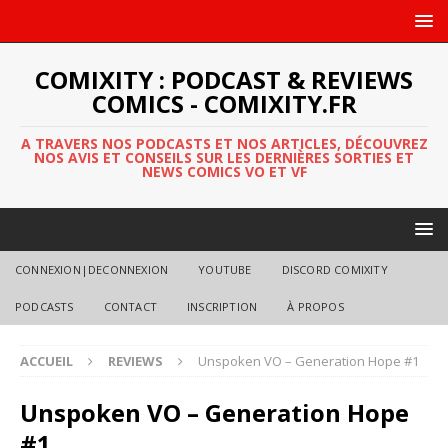
COMIXITY : PODCAST & REVIEWS
COMICS - COMIXITY.FR
A TRAVERS NOS PODCASTS ET NOS ARTICLES, DÉCOUVREZ
NOS AVIS ET CONSEILS SUR LES DERNIÈRES SORTIES ET
NEWS COMICS VO ET VF
CONNEXION|DECONNEXION
YOUTUBE
DISCORD COMIXITY
PODCASTS
CONTACT
INSCRIPTION
À PROPOS
ACCUEIL
REVIEWS
Unspoken VO – Generation Hope #1
Unspoken VO – Generation Hope
#1