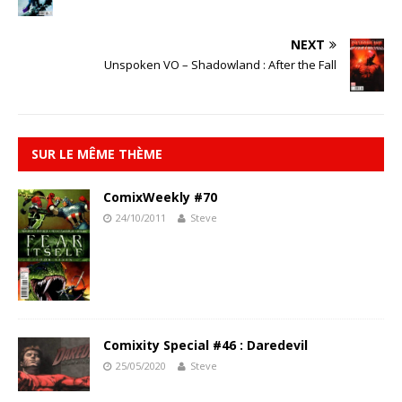
NEXT
Unspoken VO – Shadowland : After the Fall
SUR LE MÊME THÈME
ComixWeekly #70
24/10/2011
Steve
Comixity Special #46 : Daredevil
25/05/2020
Steve