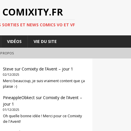
 COMIXITY.FR
 SORTIES ET NEWS COMICS VO ET VF
VIDÉOS
VIE DU SITE
 PROPOS
Steve
sur
Comixity de l’Avent – jour 1
02/12/2025
Merci beaucoup, je suis vraiment content que ça
plaise :-)
PineappleObkect
sur
Comixity de l’Avent –
jour 1
01/12/2025
Oh quelle bonne idée ! Merci pour ce Comixity
de l'Avent!