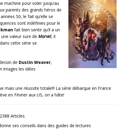
une machine pour voler jusqu’au
é aux parents des grands héros de
 années 50, le fait qu’elle se
quences sont indéfinies pour le
ckman
fait bien sentir qu’il a un
u une valeur sure de
Marvel
, il
dans cette série se
 dessin de
Dustin Weaver
,
n images les idées
 mais une réussite totale!!! La série débarque en France
ève en Février aux US, on a hâte!
2388 Articles
donne ses conseils dans des guides de lectures