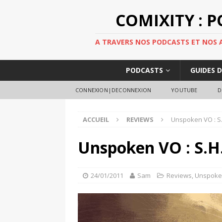
COMIXITY : 
A TRAVERS NOS PODCASTS ET NOS AR
PODCASTS
GUIDES 
CONNEXION|DECONNEXION
YOUTUBE
D
ACCUEIL
REVIEWS
Unspoken VO : S.H
Unspoken VO : S.H.
24/01/2011
Sam
Reviews
,
Unspok