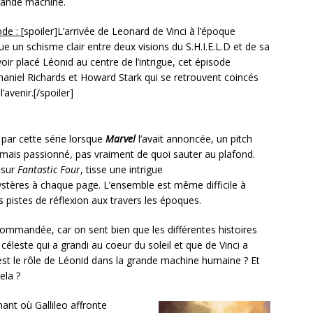
rande machine.
ode :
[spoiler]L’arrivée de Leonard de Vinci à l’époque
 un schisme clair entre deux visions du S.H.I.E.L.D et de sa
oir placé Léonid au centre de l’intrigue, cet épisode
haniel Richards et Howard Stark qui se retrouvent coincés
’avenir.[/spoiler]
é par cette série lorsque
Marvel
l’avait annoncée, un pitch
jamais passionné, pas vraiment de quoi sauter au plafond.
t sur
Fantastic Four
, tisse une intrigue
ystères à chaque page. L’ensemble est même difficile à
s pistes de réflexion aux travers les époques.
recommandée, car on sent bien que les différentes histoires
t céleste qui a grandi au coeur du soleil et que de Vinci a
 est le rôle de Léonid dans la grande machine humaine ? Et
ela ?
nt où Gallileo affronte