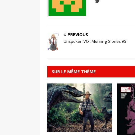
PREVIOUS
Unspoken VO : Morning Glories #5
SUR LE MÊME THÈME