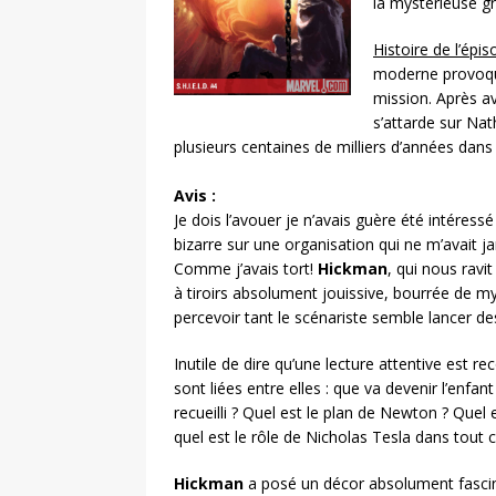
la mystérieuse g
Histoire de l’épis
moderne provoque
mission. Après av
s’attarde sur Nat
plusieurs centaines de milliers d’années dans l
Avis :
Je dois l’avouer je n’avais guère été intéress
bizarre sur une organisation qui ne m’avait 
Comme j’avais tort!
Hickman
, qui nous ravi
à tiroirs absolument jouissive, bourrée de m
percevoir tant le scénariste semble lancer de
Inutile de dire qu’une lecture attentive est 
sont liées entre elles : que va devenir l’enfan
recueilli ? Quel est le plan de Newton ? Quel
quel est le rôle de Nicholas Tesla dans tout c
Hickman
a posé un décor absolument fascina