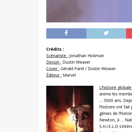
Crédits :
Scénariste :
Jonathan Hickman
Dessin :
Dustin Weaver
Cover :
Gérald Parel / Dustin Weaver
Éditeur :
Marvel
L’histoire globale 
anime les membres
… 5000 ans. Depui
l’histoire ont fai
génies de l’histo
Newton, à … Nath
S.H.I.E.L.D s’in