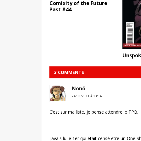
Comixity of the Future
Past #44
Unspok
3 COMMENTS
Nonö
24/01/2011 Á 13:14
C’est sur ma liste, je pense attendre le TPB.
J’avais lu le 1er qui était censé etre un One S