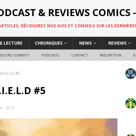
PODCAST & REVIEWS COMICS -
TICLES, DÉCOUVREZ NOS AVIS ET CONSEILS SUR LES DERNIÈRES
DE LECTURE
CHRONIQUES
NEWS
REVIEWS
ISCORD COMIXITY
PODCASTS
CONTACT
INSCRIPTION
À
.I.E.L.D #5
I.E.L.D #5
en
3