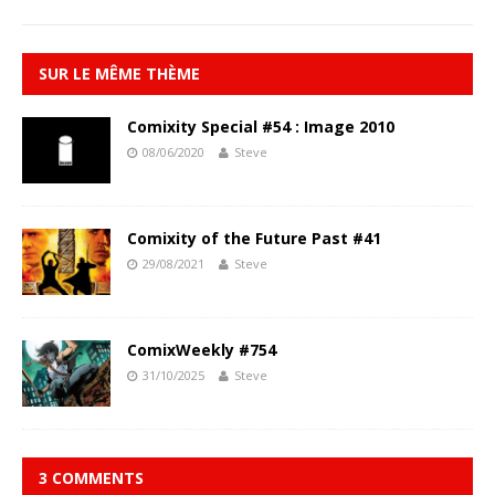
SUR LE MÊME THÈME
Comixity Special #54 : Image 2010
08/06/2020
Steve
Comixity of the Future Past #41
29/08/2021
Steve
ComixWeekly #754
31/10/2025
Steve
3 COMMENTS