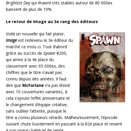
Brightest Day
qui étaient très stables autour de 80 000ex
baissent de plus de 10%.
Le retour de Image au 3e rang des éditeurs
Voilà un nouvelle qui fait plaisir,
Image
est redevenu le 3e éditeur du
marché ce mois-ci. Tout d’abord
grâce au succès de
Spawn
#200,
qui arrive à la 4e place du
classement avec 65 000ex, des
chiffres que le titre n’avait pas
connu depuis des années. Il faut
dire que
McFarlane
n’a pas lésiné
avec 10 couvertures variantes, à
cela s’ajoute l’effet anniversaire et
le changement d’équipe créative,
sans oublier l’attente, puisque le
titre a connu plusieurs retards. Malheureusement, l’épisode
suivant chute lourdement en passant à la 82e place et revient
à son niveau habituel de vente.