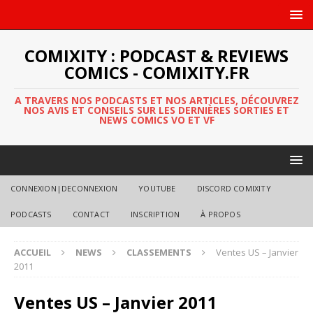
COMIXITY : PODCAST & REVIEWS
COMICS - COMIXITY.FR
A TRAVERS NOS PODCASTS ET NOS ARTICLES, DÉCOUVREZ
NOS AVIS ET CONSEILS SUR LES DERNIÈRES SORTIES ET
NEWS COMICS VO ET VF
CONNEXION|DECONNEXION
YOUTUBE
DISCORD COMIXITY
PODCASTS
CONTACT
INSCRIPTION
À PROPOS
ACCUEIL
NEWS
CLASSEMENTS
Ventes US – Janvier
2011
Ventes US – Janvier 2011