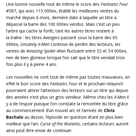
Une bonne nouvelle tout de même le score des
Fantastic Four
#587, qui avec 115 000ex, établit les meilleures ventes du
marché depuis 6 mois, dernière date à laquelle un titre a
dépassé la barre des 100 000ex vendus. Mais c’est un peu
l’arbre qui cache la forêt, tant les autres titres restent à
la traîne : les titres
Avengers
passent sous la barre des 65
000ex,
Uncanny X-Men
continue de perdre des lecteurs, les
ventes de
Amazing Spider-Man
fluctuent entre 52 et 54 000ex,
rien de bien glorieux lorsque l’on sait que le titre vendait trois
fois plus il y à peine 4 ans.
Les nouvelles ne sont tout de même pas toutes mauvaises, en
effet le bon score des
Fantastic Four
et le prochain relaunch
pourraient attirer l’attention des lecteurs sur un titre qui depuis
des années n’est plus un gros vendeur. Même chez les
X-Men
il
y a de l’espoir puisque l’on constate la remontée du titre grâce
au commencement d’un nouvel arc et l’arrivée de
Chris
Bachalo
au dessin, l’épisode en question étant en plus bien
meilleur que l’arc
Curse of the Mutants
, certains lecteurs auront
ainsi peut être envie de continuer.