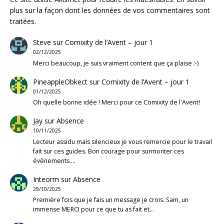
plus sur la façon dont les données de vos commentaires sont
traitées
.
Steve
sur
Comixity de l’Avent – jour 1
02/12/2025
Merci beaucoup, je suis vraiment content que ça plaise :-)
PineappleObkect
sur
Comixity de l’Avent – jour 1
01/12/2025
Oh quelle bonne idée ! Merci pour ce Comixity de l'Avent!
Jay
sur
Absence
10/11/2025
Lecteur assidu mais silencieux je vous remercie pour le travail
fait sur ces guides. Bon courage pour surmonter ces
évènements.…
Inteorm
sur
Absence
29/10/2025
Première fois que je fais un message je crois. Sam, un
immense MERCI pour ce que tu as fait et…