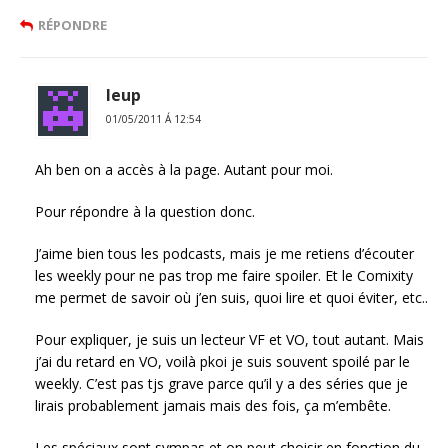
RÉPONDRE
leup
01/05/2011 Á 12:54
Ah ben on a accès à la page. Autant pour moi.
Pour répondre à la question donc.
J’aime bien tous les podcasts, mais je me retiens d’écouter
les weekly pour ne pas trop me faire spoiler. Et le Comixity
me permet de savoir où j’en suis, quoi lire et quoi éviter, etc..
Pour expliquer, je suis un lecteur VF et VO, tout autant. Mais
j’ai du retard en VO, voilà pkoi je suis souvent spoilé par le
weekly. C’est pas tjs grave parce qu’il y a des séries que je
lirais probablement jamais mais des fois, ça m’embête.
Les spéciaux sont sympas et on peut choisir en fonction du