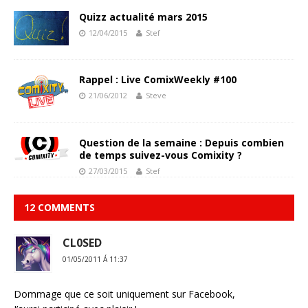
Quizz actualité mars 2015
12/04/2015
Stef
Rappel : Live ComixWeekly #100
21/06/2012
Steve
Question de la semaine : Depuis combien
de temps suivez-vous Comixity ?
27/03/2015
Stef
12 COMMENTS
CL0SED
01/05/2011 Á 11:37
Dommage que ce soit uniquement sur Facebook,