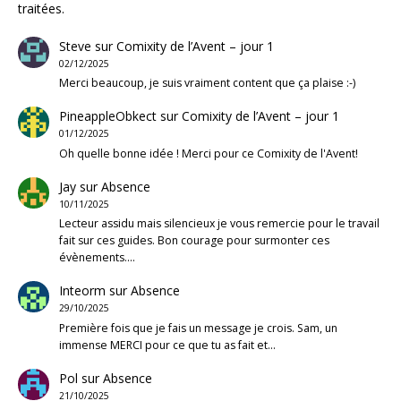
traitées
.
Steve
sur
Comixity de l’Avent – jour 1
02/12/2025
Merci beaucoup, je suis vraiment content que ça plaise :-)
PineappleObkect
sur
Comixity de l’Avent – jour 1
01/12/2025
Oh quelle bonne idée ! Merci pour ce Comixity de l'Avent!
Jay
sur
Absence
10/11/2025
Lecteur assidu mais silencieux je vous remercie pour le travail
fait sur ces guides. Bon courage pour surmonter ces
évènements.…
Inteorm
sur
Absence
29/10/2025
Première fois que je fais un message je crois. Sam, un
immense MERCI pour ce que tu as fait et…
Pol
sur
Absence
21/10/2025