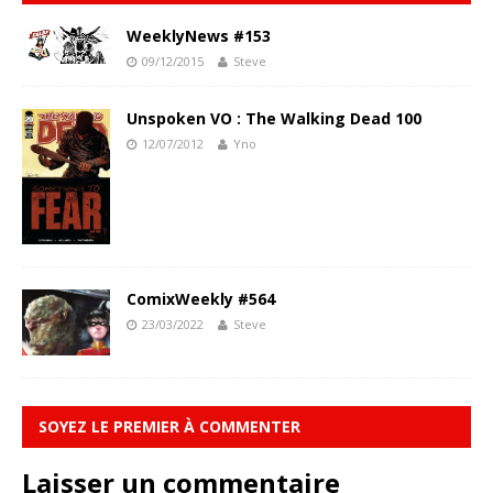
WeeklyNews #153
09/12/2015
Steve
Unspoken VO : The Walking Dead 100
12/07/2012
Yno
ComixWeekly #564
23/03/2022
Steve
SOYEZ LE PREMIER À COMMENTER
Laisser un commentaire