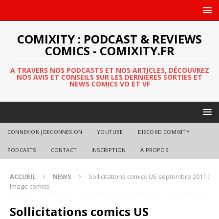
COMIXITY : PODCAST & REVIEWS
COMICS - COMIXITY.FR
A TRAVERS NOS PODCASTS ET NOS ARTICLES, DÉCOUVREZ
NOS AVIS ET CONSEILS SUR LES DERNIÈRES SORTIES ET
NEWS COMICS VO ET VF
CONNEXION|DECONNEXION
YOUTUBE
DISCORD COMIXITY
PODCASTS
CONTACT
INSCRIPTION
À PROPOS
ACCUEIL
NEWS
Sollicitations comics US septembre 2011 :
Image comics
Sollicitations comics US