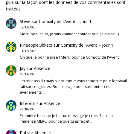
plus sur la façon dont les données de vos commentaires sont
traitées
.
Steve
sur
Comixity de l’Avent – jour 1
02/12/2025
Merci beaucoup, je suis vraiment content que ça plaise :-)
PineappleObkect
sur
Comixity de l’Avent – jour 1
01/12/2025
Oh quelle bonne idée ! Merci pour ce Comixity de l'Avent!
Jay
sur
Absence
10/11/2025
Lecteur assidu mais silencieux je vous remercie pour le travail
fait sur ces guides. Bon courage pour surmonter ces
évènements.…
Inteorm
sur
Absence
29/10/2025
Première fois que je fais un message je crois. Sam, un
immense MERCI pour ce que tu as fait et…
Pol
sur
Absence