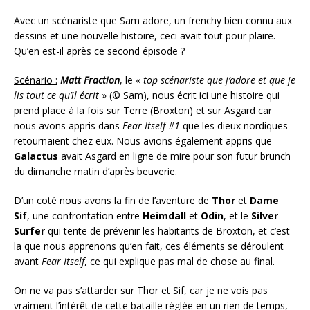
Avec un scénariste que Sam adore, un frenchy bien connu aux
dessins et une nouvelle histoire, ceci avait tout pour plaire.
Qu’en est-il après ce second épisode ?
Scénario :
Matt Fraction
, le «
top scénariste que j’adore et que je
lis tout ce qu’il écrit
» (© Sam), nous écrit ici une histoire qui
prend place à la fois sur Terre (Broxton) et sur Asgard car
nous avons appris dans
Fear Itself #1
que les dieux nordiques
retournaient chez eux. Nous avions également appris que
Galactus
avait Asgard en ligne de mire pour son futur brunch
du dimanche matin d’après beuverie.
D’un coté nous avons la fin de l’aventure de
Thor
et
Dame
Sif
, une confrontation entre
Heimdall
et
Odin
, et le
Silver
Surfer
qui tente de prévenir les habitants de Broxton, et c’est
la que nous apprenons qu’en fait, ces éléments se déroulent
avant
Fear Itself
, ce qui explique pas mal de chose au final.
On ne va pas s’attarder sur Thor et Sif, car je ne vois pas
vraiment l’intérêt de cette bataille réglée en un rien de temps,