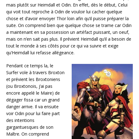
mais plutôt sur Heimdall et Odin. En effet, dès le début, Celui
qui voit tout reproche à Odin de vouloir lui cacher quelque
chose et d’avoir envoyer Thor loin afin qu’il puisse préparer la
suite. On comprend bien que quelque chose se trame car Odin
a maintenant en sa possession un artéfact puissant, un oeuf,
mais on n’en sait pas plus. Il prévient Heimdall qu’il a besoin de
tout le monde à ses côtés pour ce qui va suivre et exige
qu’Heimdall lui refasse allégeance.
Pendant ce temps la, le
Surfer vole à travers Broxton
et prévient les Broxtoniens
(ou Broxtonois, j’ai pas
encore appelé le Maire) de
dégager fissa car un grand
danger arrive. Il va ensuite
voir Odin pour lui faire part
des intentions
gargantuesques de son
Maître. On comprend