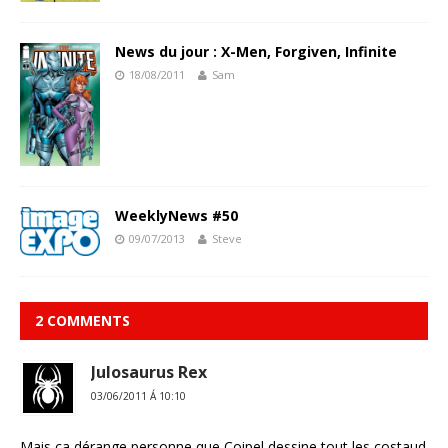
News du jour : X-Men, Forgiven, Infinite
18/08/2011
Sam
WeeklyNews #50
09/07/2013
Steve
2 COMMENTS
Julosaurus Rex
03/06/2011 Á 10:10
Mais ça dérange personne que Coipel dessine tout les costaud