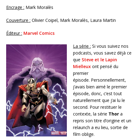
Encrage :
Mark Moralès
Couverture :
Olivier Coipel, Mark Moralès, Laura Martin
Éditeur :
Marvel Comics
La série :
Si vous suivez nos
podcasts, vous savez déjà ce
que
Steve et le Lapin
Mielleux
ont pensé du
premier
épisode. Personnellement,
j’avais bien aimé le premier
épisode, donc, c’est tout
naturellement que j’ai lu le
second. Pour restituer le
contexte, la série
Thor
a
repris son titre d’origine et un
relaunch a eu lieu, sortie de
film oblige.