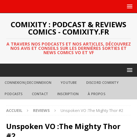
COMIXITY : PODCAST & REVIEWS
COMICS - COMIXITY.FR
A TRAVERS NOS PODCASTS ET NOS ARTICLES, DÉCOUVREZ
NOS AVIS ET CONSEILS SUR LES DERNIÈRES SORTIES ET
NEWS COMICS VO ET VF
CONNEXION|DECONNEXION
YOUTUBE
DISCORD COMIXITY
PODCASTS
CONTACT
INSCRIPTION
À PROPOS
ACCUEIL
REVIEWS
Unspoken VO :The Mighty Thor #2
Unspoken VO :The Mighty Thor
#2