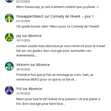
02/12/2025
Merci beaucoup, je suis vraiment content que ça plaise :-)
PineappleObkect
sur
Comixity de l’Avent – jour 1
01/12/2025
Oh quelle bonne idée ! Merci pour ce Comixity de l'Avent!
Jay
sur
Absence
10/11/2025
Lecteur assidu mais silencieux je vous remercie pour le travail
fait sur ces guides. Bon courage pour surmonter ces
évènements.…
Inteorm
sur
Absence
29/10/2025
Première fois que je fais un message je crois. Sam, un
immense MERCI pour ce que tu as fait et…
Pol
sur
Absence
21/10/2025
Merci pour tout le taf réalisé et la passion ! Un vrai plaisir à
lire. Bon courage pour faire face…