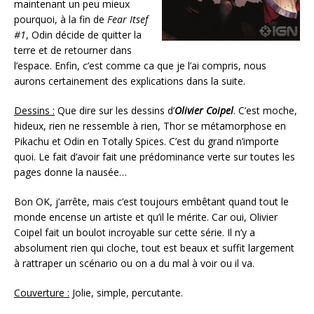
maintenant un peu mieux
pourquoi, à la fin de
Fear Itsef
#1
, Odin décide de quitter la
terre et de retourner dans
l’espace. Enfin, c’est comme ca que je l’ai compris, nous
aurons certainement des explications dans la suite.
Dessins :
Que dire sur les dessins d’
Olivier Coipel
. C’est moche,
hideux, rien ne ressemble à rien, Thor se métamorphose en
Pikachu et Odin en Totally Spices. C’est du grand n’importe
quoi. Le fait d’avoir fait une prédominance verte sur toutes les
pages donne la nausée…
Bon OK, j’arrête, mais c’est toujours embêtant quand tout le
monde encense un artiste et qu’il le mérite. Car oui, Olivier
Coipel fait un boulot incroyable sur cette série. Il n’y a
absolument rien qui cloche, tout est beaux et suffit largement
à rattraper un scénario ou on a du mal à voir ou il va.
Couverture :
Jolie, simple, percutante.