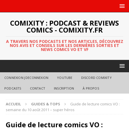
COMIXITY : PODCAST & REVIEWS
COMICS - COMIXITY.FR
A TRAVERS NOS PODCASTS ET NOS ARTICLES, DÉCOUVREZ
NOS AVIS ET CONSEILS SUR LES DERNIÈRES SORTIES ET
NEWS COMICS VO ET VF
CONNEXION|DECONNEXION
YOUTUBE
DISCORD COMIXITY
PODCASTS
CONTACT
INSCRIPTION
À PROPOS
ACCUEIL
GUIDES & TOPS
Guide de lecture comics VO :
semaine du 10 août 2011 – super héros
Guide de lecture comics VO :