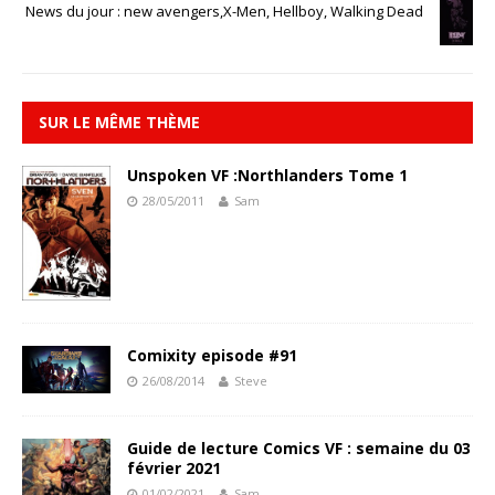
News du jour : new avengers,X-Men, Hellboy, Walking Dead
SUR LE MÊME THÈME
Unspoken VF :Northlanders Tome 1
28/05/2011
Sam
Comixity episode #91
26/08/2014
Steve
Guide de lecture Comics VF : semaine du 03
février 2021
01/02/2021
Sam