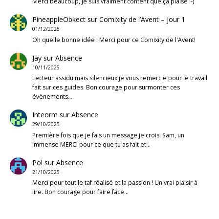
Merci beaucoup, je suis vraiment content que ça plaise :-)
PineappleObkect
sur
Comixity de l’Avent – jour 1
01/12/2025
Oh quelle bonne idée ! Merci pour ce Comixity de l'Avent!
Jay
sur
Absence
10/11/2025
Lecteur assidu mais silencieux je vous remercie pour le travail
fait sur ces guides. Bon courage pour surmonter ces
évènements.…
Inteorm
sur
Absence
29/10/2025
Première fois que je fais un message je crois. Sam, un
immense MERCI pour ce que tu as fait et…
Pol
sur
Absence
21/10/2025
Merci pour tout le taf réalisé et la passion ! Un vrai plaisir à
lire. Bon courage pour faire face…