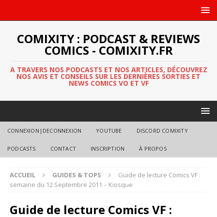
COMIXITY : PODCAST & REVIEWS
COMICS - COMIXITY.FR
A TRAVERS NOS PODCASTS ET NOS ARTICLES, DÉCOUVREZ
NOS AVIS ET CONSEILS SUR LES DERNIÈRES SORTIES ET
NEWS COMICS VO ET VF
CONNEXION|DECONNEXION
YOUTUBE
DISCORD COMIXITY
PODCASTS
CONTACT
INSCRIPTION
À PROPOS
ACCUEIL
GUIDES & TOPS
Guide de lecture Comics VF :
semaine du 12 Septembre 2011 – Kiosque
Guide de lecture Comics VF :