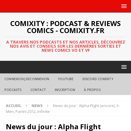
COMIXITY : PODCAST & REVIEWS
COMICS - COMIXITY.FR
A TRAVERS NOS PODCASTS ET NOS ARTICLES, DÉCOUVREZ
NOS AVIS ET CONSEILS SUR LES DERNIÈRES SORTIES ET
NEWS COMICS VO ET VF
CONNEXION|DECONNEXION
YOUTUBE
DISCORD COMIXITY
PODCASTS
CONTACT
INSCRIPTION
À PROPOS
ACCUEIL
NEWS
News du jour : Alpha Flight (encore), X-
Men, Panini 2012, Infinite
News du jour : Alpha Flight