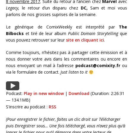
8 novembre 2017
. Suite du retour à l’ancien chez
Marvel
avec
Legacy
, le retour d’un disparu chez
DC,
Sam et moi vous
parlons de nos grosses suprises de la semaine.
Le générique de ComixWeekly est interprété par
The
Bilbocks
et tiré de leur album
Public Domain Storytelling
que
vous pouvez retrouver sur leur
site en cliquant ici
.
Comme toujours, n’hésitez pas à partager cette émission et à
nous donner votre avis dans les commentaires ou encore en
nous envoyant un mail à l’adresse
podcast@comixity.fr
ou
via le formulaire de contact.
Just listen to it
Podcast:
Play in new window
|
Download
(Duration: 2:26:31
— 134.1MB)
S'inscrire au podcast :
RSS
(Pour enregistrer le fichier, faites un clic droit sur Télécharger
puis Enregistrer sous… Une fois téléchargé, vous n’avez plus qu’à
lancer le fichier pour qu’il démarre dans votre lecteur de