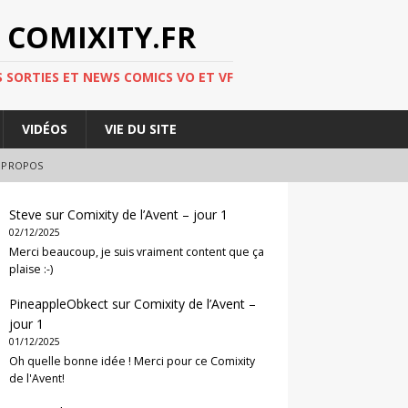
 COMIXITY.FR
 SORTIES ET NEWS COMICS VO ET VF
VIDÉOS
VIE DU SITE
 PROPOS
Steve
sur
Comixity de l’Avent – jour 1
02/12/2025
Merci beaucoup, je suis vraiment content que ça
plaise :-)
PineappleObkect
sur
Comixity de l’Avent –
jour 1
01/12/2025
Oh quelle bonne idée ! Merci pour ce Comixity
de l'Avent!