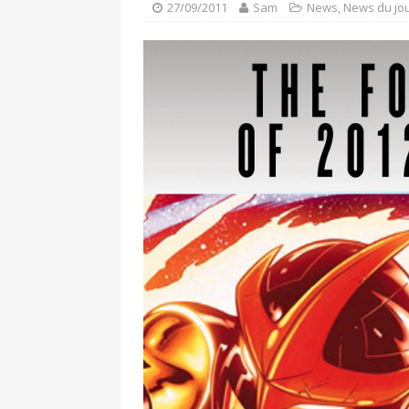
27/09/2011
Sam
News
,
News du jo