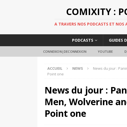
COMIXITY : 
A TRAVERS NOS PODCASTS ET NOS AR
PODCASTS
GUIDES 
CONNEXION|DECONNEXION
YOUTUBE
D
ACCUEIL
NEWS
News du jour : Pan
Point one
News du jour : Pan
Men, Wolverine an
Point one