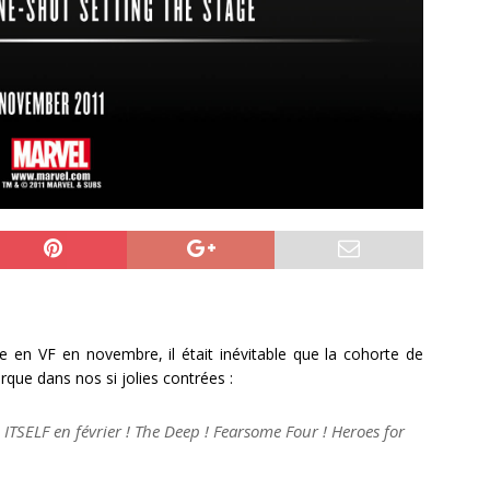
que en VF en novembre, il était inévitable que la cohorte de
que dans nos si jolies contrées :
TSELF en février ! The Deep ! Fearsome Four ! Heroes for