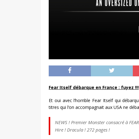
Fear Itself débarque en France : fuyez !!!
Et oui avec l’horrible Fear Itself qui débar
titres qui l’on accompagnait aux USA ne débar
NEWS ! Premier Monster consacré à FEAR I
Hire ! Dracula ! 272 pages !