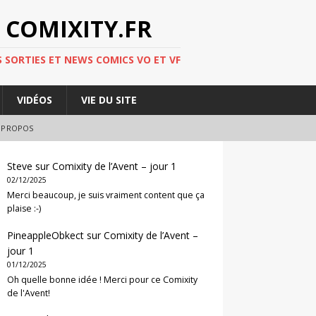
 COMIXITY.FR
 SORTIES ET NEWS COMICS VO ET VF
VIDÉOS
VIE DU SITE
 PROPOS
Steve
sur
Comixity de l’Avent – jour 1
02/12/2025
Merci beaucoup, je suis vraiment content que ça
plaise :-)
PineappleObkect
sur
Comixity de l’Avent –
jour 1
01/12/2025
Oh quelle bonne idée ! Merci pour ce Comixity
de l'Avent!