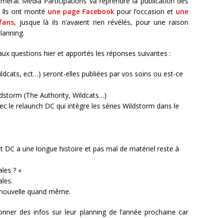
rat Média Participations va reprendre la publication des
. Ils ont monté
une page Facebook
pour l’occasion et
une
fans,
jusque là ils n’avaient rien révélés, pour une raison
planning.
 aux questions hier et apportés les réponses suivantes :
ldcats, ect…) seront-elles publiées par vos soins ou est-ce
ldstorm (The Authority, Wildcats…)
 le relaunch DC qui intègre les séries Wildstorm dans le
«
t DC a une longue histoire et pas mal de matériel reste à
ales ? «
ales.
 nouvelle quand même.
onner des infos sur leur planning de l’année prochaine car