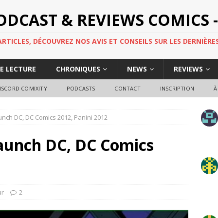
PODCAST & REVIEWS COMICS -
TICLES, DÉCOUVREZ NOS AVIS ET CONSEILS SUR LES DERNIÈRES
DE LECTURE
CHRONIQUES
NEWS
REVIEWS
ISCORD COMIXITY
PODCASTS
CONTACT
INSCRIPTION
À
unch DC, DC Comics 2012, Panini 2012
launch DC, DC Comics
ur
2