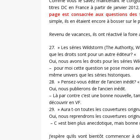
Comme vous le savez maintenant le conglomé
titres DC en France à partir de janvier 2012
page est consacrée aux questions des 
simple, ils en étaient encore à bosser sur le 
Revenu de vacances, ils ont réactivé la foire
27. » Les séries Wildstorm (The Authority, Wi
que les droits sont pour un autre éditeur? «
Oui, nous avons les droits pour les séries Wi
– pour moi cette question se pose moins avec
même univers que les séries historiques.
28. » Pensez-vous éditer de l’ancien inédit? 
Oui, nous publierons de l’ancien inédit.
– Là par contre c’est une bonne nouvelle, tan
découvrir en VF.
29. » Aura t-on toutes les couvertures origin
Oui, nous reprendrons les couvertures origin
– C »est bien plus anecdotique, mais bonne
J’espère qu’ils vont bientôt commencer à d