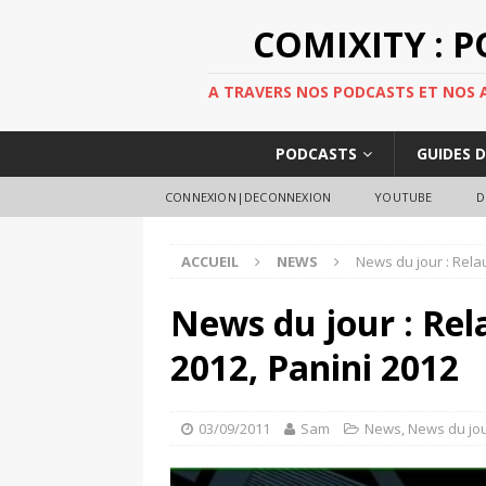
COMIXITY : 
A TRAVERS NOS PODCASTS ET NOS AR
PODCASTS
GUIDES 
CONNEXION|DECONNEXION
YOUTUBE
D
ACCUEIL
NEWS
News du jour : Rela
News du jour : Re
2012, Panini 2012
03/09/2011
Sam
News
,
News du jo