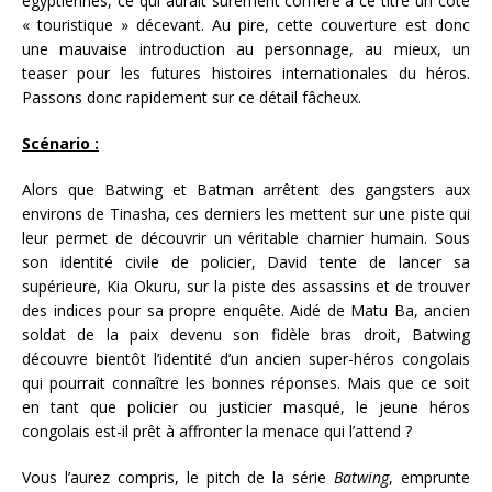
égyptiennes, ce qui aurait sûrement conféré à ce titre un côté
« touristique » décevant. Au pire, cette couverture est donc
une mauvaise introduction au personnage, au mieux, un
teaser pour les futures histoires internationales du héros.
Passons donc rapidement sur ce détail fâcheux.
Scénario :
Alors que Batwing et Batman arrêtent des gangsters aux
environs de Tinasha, ces derniers les mettent sur une piste qui
leur permet de découvrir un véritable charnier humain. Sous
son identité civile de policier, David tente de lancer sa
supérieure, Kia Okuru, sur la piste des assassins et de trouver
des indices pour sa propre enquête. Aidé de Matu Ba, ancien
soldat de la paix devenu son fidèle bras droit, Batwing
découvre bientôt l’identité d’un ancien super-héros congolais
qui pourrait connaître les bonnes réponses. Mais que ce soit
en tant que policier ou justicier masqué, le jeune héros
congolais est-il prêt à affronter la menace qui l’attend ?
Vous l’aurez compris, le pitch de la série
Batwing
, emprunte