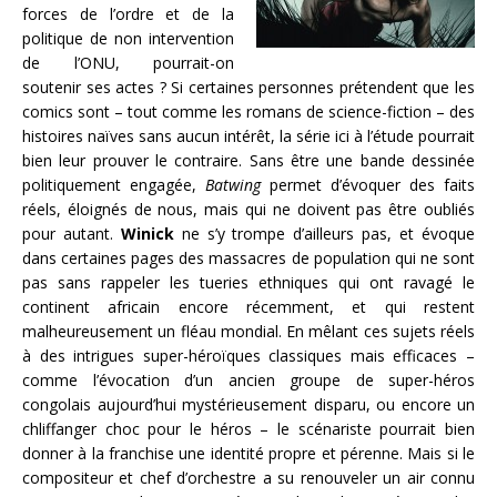
forces de l’ordre et de la
politique de non intervention
de l’ONU, pourrait-on
soutenir ses actes ? Si certaines personnes prétendent que les
comics sont – tout comme les romans de science-fiction – des
histoires naïves sans aucun intérêt, la série ici à l’étude pourrait
bien leur prouver le contraire. Sans être une bande dessinée
politiquement engagée,
Batwing
permet d’évoquer des faits
réels, éloignés de nous, mais qui ne doivent pas être oubliés
pour autant.
Winick
ne s’y trompe d’ailleurs pas, et évoque
dans certaines pages des massacres de population qui ne sont
pas sans rappeler les tueries ethniques qui ont ravagé le
continent africain encore récemment, et qui restent
malheureusement un fléau mondial. En mêlant ces sujets réels
à des intrigues super-héroïques classiques mais efficaces –
comme l’évocation d’un ancien groupe de super-héros
congolais aujourd’hui mystérieusement disparu, ou encore un
chliffanger choc pour le héros – le scénariste pourrait bien
donner à la franchise une identité propre et pérenne. Mais si le
compositeur et chef d’orchestre a su renouveler un air connu