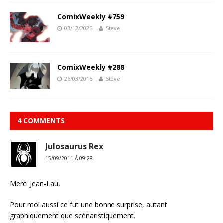
ComixWeekly #759
03/12/2025
Steve
ComixWeekly #288
26/03/2016
Steve
4 COMMENTS
Julosaurus Rex
15/09/2011 Á 09:28
Merci Jean-Lau,
Pour moi aussi ce fut une bonne surprise, autant
graphiquement que scénaristiquement.