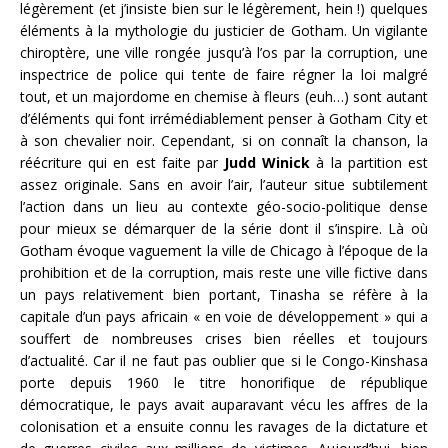
légèrement (et j’insiste bien sur le légèrement, hein !) quelques
éléments à la mythologie du justicier de Gotham. Un vigilante
chiroptère, une ville rongée jusqu’à l’os par la corruption, une
inspectrice de police qui tente de faire régner la loi malgré
tout, et un majordome en chemise à fleurs (euh…) sont autant
d’éléments qui font irrémédiablement penser à Gotham City et
à son chevalier noir. Cependant, si on connaît la chanson, la
réécriture qui en est faite par
Judd Winick
à la partition est
assez originale. Sans en avoir l’air, l’auteur situe subtilement
l’action dans un lieu au contexte géo-socio-politique dense
pour mieux se démarquer de la série dont il s’inspire. Là où
Gotham évoque vaguement la ville de Chicago à l’époque de la
prohibition et de la corruption, mais reste une ville fictive dans
un pays relativement bien portant, Tinasha se réfère à la
capitale d’un pays africain « en voie de développement » qui a
souffert de nombreuses crises bien réelles et toujours
d’actualité. Car il ne faut pas oublier que si le Congo-Kinshasa
porte depuis 1960 le titre honorifique de république
démocratique, le pays avait auparavant vécu les affres de la
colonisation et a ensuite connu les ravages de la dictature et