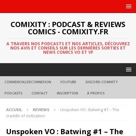
COMIXITY : PODCAST & REVIEWS
COMICS - COMIXITY.FR
A TRAVERS NOS PODCASTS ET NOS ARTICLES, DÉCOUVREZ
NOS AVIS ET CONSEILS SUR LES DERNIÈRES SORTIES ET
NEWS COMICS VO ET VF
CONNEXION|DECONNEXION
YOUTUBE
DISCORD COMIXITY
PODCASTS
CONTACT
INSCRIPTION
À PROPOS
ACCUEIL
REVIEWS
Unspoken VO : Batwing #1 – The
craddle of civilization
Unspoken VO : Batwing #1 – The