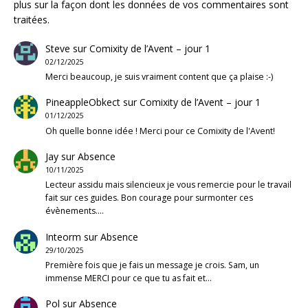
plus sur la façon dont les données de vos commentaires sont
traitées
.
Steve
sur
Comixity de l’Avent – jour 1
02/12/2025
Merci beaucoup, je suis vraiment content que ça plaise :-)
PineappleObkect
sur
Comixity de l’Avent – jour 1
01/12/2025
Oh quelle bonne idée ! Merci pour ce Comixity de l'Avent!
Jay
sur
Absence
10/11/2025
Lecteur assidu mais silencieux je vous remercie pour le travail
fait sur ces guides. Bon courage pour surmonter ces
évènements.…
Inteorm
sur
Absence
29/10/2025
Première fois que je fais un message je crois. Sam, un
immense MERCI pour ce que tu as fait et…
Pol
sur
Absence