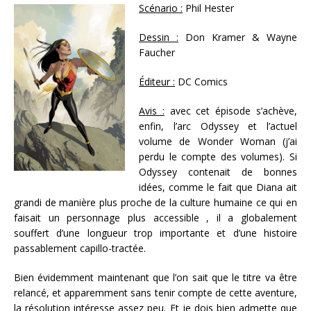
Scénario :
Phil Hester
Dessin :
Don Kramer & Wayne
Faucher
Éditeur :
DC Comics
Avis :
avec cet épisode s’achève,
enfin, l’arc Odyssey et l’actuel
volume de Wonder Woman (j’ai
perdu le compte des volumes). Si
Odyssey contenait de bonnes
idées, comme le fait que Diana ait
grandi de manière plus proche de la culture humaine ce qui en
faisait un personnage plus accessible , il a globalement
souffert d’une longueur trop importante et d’une histoire
passablement capillo-tractée.
Bien évidemment maintenant que l’on sait que le titre va être
relancé, et apparemment sans tenir compte de cette aventure,
la résolution intéresse assez peu. Et je dois bien admette que