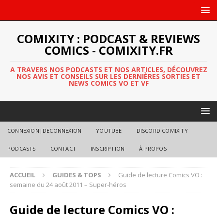
COMIXITY : PODCAST & REVIEWS
COMICS - COMIXITY.FR
A TRAVERS NOS PODCASTS ET NOS ARTICLES, DÉCOUVREZ
NOS AVIS ET CONSEILS SUR LES DERNIÈRES SORTIES ET
NEWS COMICS VO ET VF
CONNEXION|DECONNEXION
YOUTUBE
DISCORD COMIXITY
PODCASTS
CONTACT
INSCRIPTION
À PROPOS
ACCUEIL
GUIDES & TOPS
Guide de lecture Comics VO :
semaine du 24 août 2011 – Super-héros
Guide de lecture Comics VO :