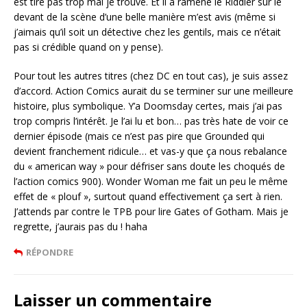
est tiré pas trop mal je trouve. Et il a ramené le Riddler sur le
devant de la scène d’une belle manière m’est avis (même si
j’aimais qu’il soit un détective chez les gentils, mais ce n’était
pas si crédible quand on y pense).
Pour tout les autres titres (chez DC en tout cas), je suis assez
d’accord. Action Comics aurait du se terminer sur une meilleure
histoire, plus symbolique. Y’a Doomsday certes, mais j’ai pas
trop compris l’intérêt. Je l’ai lu et bon… pas très hate de voir ce
dernier épisode (mais ce n’est pas pire que Grounded qui
devient franchement ridicule… et vas-y que ça nous rebalance
du « american way » pour défriser sans doute les choqués de
l’action comics 900). Wonder Woman me fait un peu le même
effet de « plouf », surtout quand effectivement ça sert à rien.
J’attends par contre le TPB pour lire Gates of Gotham. Mais je
regrette, j’aurais pas du ! haha
RÉPONDRE
Laisser un commentaire